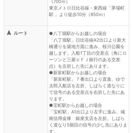
（700ｍ）
東京メトロ日比谷線・東西線「茅場町
駅 」より徒歩10分（850ｍ）
navigation
ルート
●八丁堀駅からお越しの場合
「八丁堀駅」日比谷線A2出口より新大
橋通りを築地方面に進み、桜川公園を
越します。入船1丁目の交差点（角にロ
ーソンと三菱ＵＦＪ銀行のある交差
点）を左折した先にあります。
●新富町駅からお越しの場合
「新富町駅」７番出口より直進、ゆで
太郎入船店を左折、しばらく道なりに
て信号のある交差点を右折した先にあ
ります。
●宝町駅からお越しの場合
「宝町駅」A1出口より左手に進み、城
南信用金庫 銀座支店を左折。しばら
く道なり5個目の信号の少し先にありま
す。