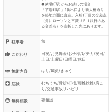
●茅場町駅 からお越しの場合
「茅場町駅 」1番出口より新大橋通り
を築地方面に直進。入船1丁目の交差点
（角にローソンと三菱ＵＦＪ銀行のあ
る交差点）を左折した先にあります。
無
local_parking
駐車場
日祝/お見舞金/お子様/駅チカ/祝日/
thumb_up_alt
こだわり
土日/土曜日/日曜日/休日
はり/鍼灸/きゅう
airline_seat_flat
施術内容
むちうち/骨折/打撲/腰椎捻挫/肩こ
local_hospital
症状
り/交通事故リハビリ
要相談
face
無料相談