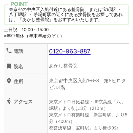
POINT
東京都の中央区入船付近にある整骨院、または宝町駅 ・
八丁堀駅 ・ 茅場町駅の近くにある接骨院をお探しであれ
ば、「あかし整骨院」をおすすめいたします。
土日祝 10:00～15:00
※年中無休（年末年始のぞく）
0120-963-887
phone
電話
あかし整骨院
turned_in
院名
東京都中央区入船1-6-8 第5ヒロタ
location_on
住所
ビル1階
directions_walk
アクセス
東京メトロ日比谷線・JR京葉線「八丁
堀駅」より徒歩3分（210ｍ）
東京メトロ有楽町線「新富町駅」より5
分（400ｍ）
都営浅草線「宝町駅」より徒歩9分