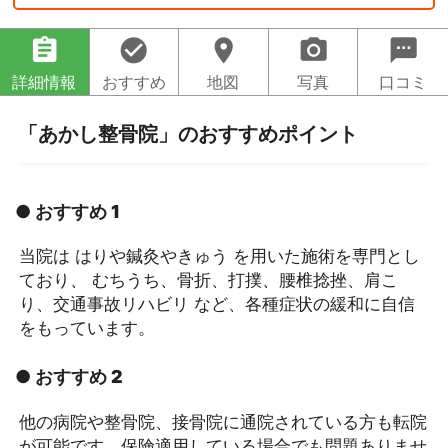
assignment
check_circle
location_on
camera_alt
sms
詳細情報
おすすめ
地図
写真
口コミ
「あかし整骨院」のおすすめポイント
● おすすめ 1
当院は はりや鍼灸やきゅう を用いた施術を専門とし
ており、 むちうち、骨折、打撲、腰椎捻挫、肩こ
り、交通事故リハビリ など、各種症状の緩和に自信
をもっています。
● おすすめ 2
他の病院や整骨院、接骨院に通院されている方も転院
が可能です。保険適用している場合でも問題ありませ