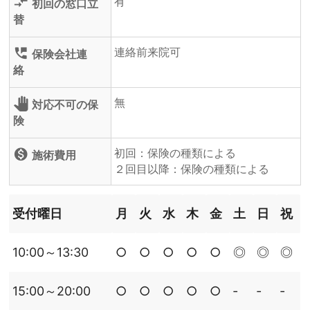
有
compare_arrows
初回の窓口立
替
連絡前来院可
perm_phone_msg
保険会社連
絡
無
pan_tool
対応不可の保
険
初回：保険の種類による
monetization_on
施術費用
２回目以降：保険の種類による
受付曜日
月
火
水
木
金
土
日
祝
10:00～13:30
○
○
○
○
○
◎
◎
◎
15:00～20:00
○
○
○
○
○
‐
‐
‐