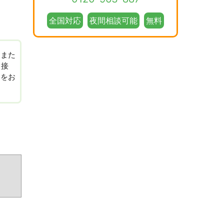
全国対応
夜間相談可能
無料
、また
る接
」をお