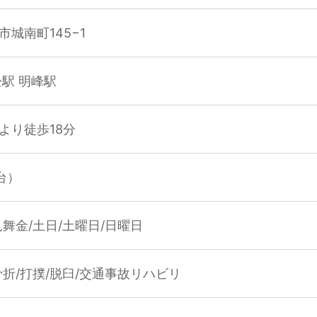
城南町145−1
松駅 明峰駅
より徒歩18分
台）
見舞金/土日/土曜日/日曜日
骨折/打撲/脱臼/交通事故リハビリ