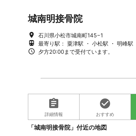
城南明接骨院
place
石川県小松市城南町145−1
directions_subway
最寄り駅： 粟津駅 ・ 小松駅 ・ 明峰駅
access_time
夕方20:00まで受付ています。
assignment
check_circle
詳細情報
おすすめ
「城南明接骨院」付近の地図