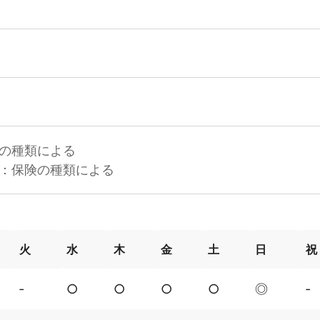
の種類による
：保険の種類による
火
水
木
金
土
日
祝
‐
○
○
○
○
◎
‐