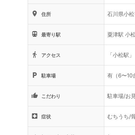
location_on
石川県小松市
住所
directions_subway
粟津駅 小
最寄り駅
directions_walk
「小松駅」
アクセス
local_parking
有（6〜10
駐車場
thumb_up_alt
駐車場/お
こだわり
local_hospital
むちうち/
症状