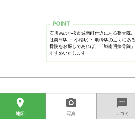
POINT
石川県の小松市城南町付近にある整骨院
は粟津駅 ・ 小松駅 ・ 明峰駅の近くにあ
骨院をお探しであれば、「城南明接骨院
すすめいたします。
location_on
camera_alt
sms
地図
写真
口コミ