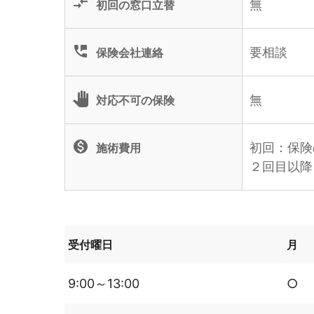
compare_arrows
無
初回の窓口立替
perm_phone_msg
要相談
保険会社連絡
pan_tool
無
対応不可の保険
monetization_on
初回：保険
施術費用
２回目以降
受付曜日
月
9:00～13:00
○