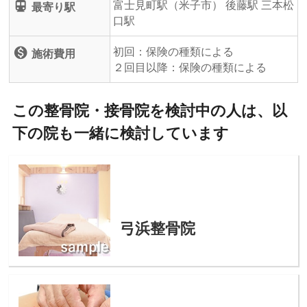
富士見町駅（米子市） 後藤駅 三本松
directions_subway
最寄り駅
口駅
初回：保険の種類による
monetization_on
施術費用
２回目以降：保険の種類による
この整骨院・接骨院を検討中の人は、以
下の院も一緒に検討しています
弓浜整骨院