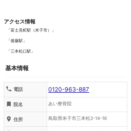
アクセス情報
「富士見町駅（米子市）」
「後藤駅」
「三本松口駅」
基本情報
0120-963-887
phone
電話
あい整骨院
turned_in
院名
鳥取県米子市三本松2-14-16
location_on
住所