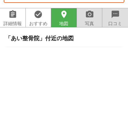
assignment
check_circle
location_on
camera_alt
sms
詳細情報
おすすめ
地図
写真
口コミ
「あい整骨院」付近の地図