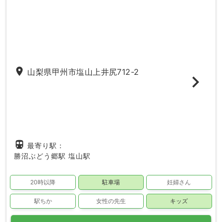
place
山梨県甲州市塩山上井尻712-2
directions_subway
最寄り駅：
勝沼ぶどう郷駅
塩山駅
20時以降
駐車場
妊婦さん
駅ちか
女性の先生
キッズ