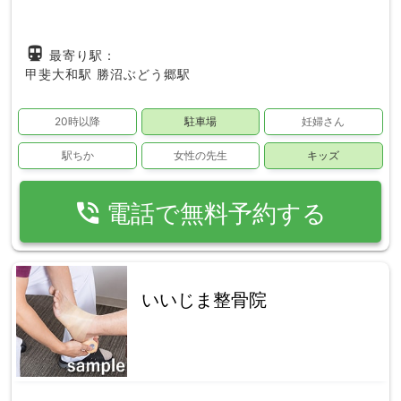
directions_subway
最寄り駅：
甲斐大和駅
勝沼ぶどう郷駅
20時以降
駐車場
妊婦さん
駅ちか
女性の先生
キッズ
phone_in_talk
電話で無料予約する
いいじま整骨院