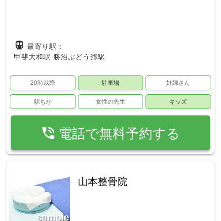
directions_subway
最寄り駅：
甲斐大和駅
勝沼ぶどう郷駅
20時以降
駐車場
妊婦さん
駅ちか
女性の先生
キッズ
phone_in_talk
電話で無料予約する
山本整骨院