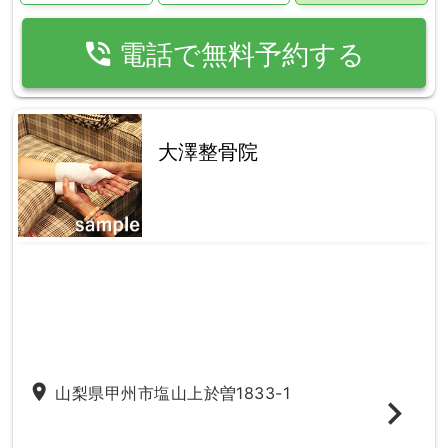
phone_in_talk
電話で無料予約する
大澤整骨院
place
山梨県甲州市塩山上於曽1833-1