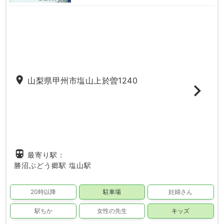
place
山梨県甲州市塩山上於曽1240
directions_subway
最寄り駅：
勝沼ぶどう郷駅
塩山駅
20時以降
駐車場
妊婦さん
駅ちか
女性の先生
キッズ