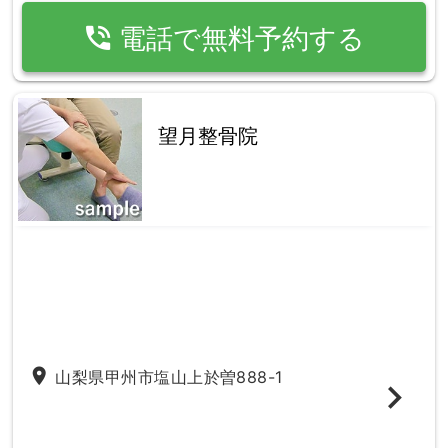
phone_in_talk
電話で無料予約する
望月整骨院
place
山梨県甲州市塩山上於曽888-1