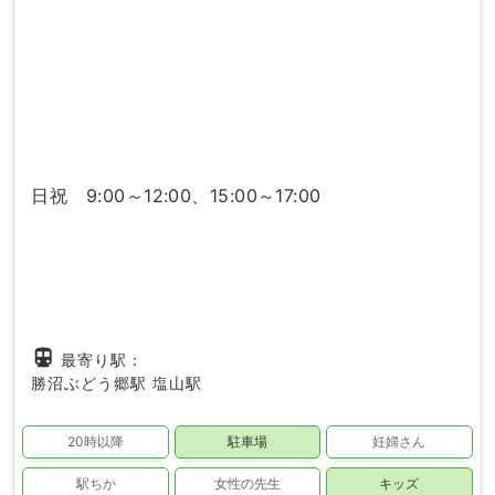
日祝 9:00～12:00、15:00～17:00
directions_subway
最寄り駅：
勝沼ぶどう郷駅
塩山駅
20時以降
駐車場
妊婦さん
駅ちか
女性の先生
キッズ