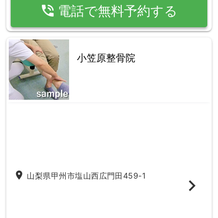
phone_in_talk
電話で無料予約する
小笠原整骨院
place
山梨県甲州市塩山西広門田459-1