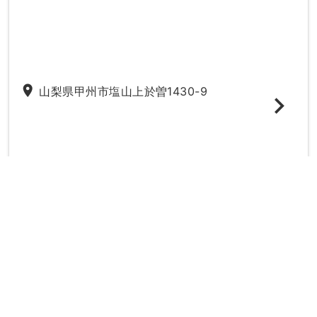
place
山梨県甲州市塩山上於曽1430-9
directions_subway
最寄り駅：
勝沼ぶどう郷駅
塩山駅
20時以降
駐車場
妊婦さん
駅ちか
女性の先生
キッズ