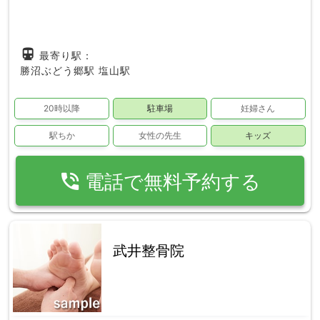
directions_subway
最寄り駅：
勝沼ぶどう郷駅
塩山駅
20時以降
駐車場
妊婦さん
駅ちか
女性の先生
キッズ
phone_in_talk
電話で無料予約する
武井整骨院