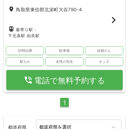
place
鳥取県東伯郡北栄町大谷790-4
directions_subway
最寄り駅：
下北条駅
由良駅
20時以降
駐車場
妊婦さん
駅ちか
女性の先生
キッズ
phone_in_talk
電話で無料予約する
1
都道府県