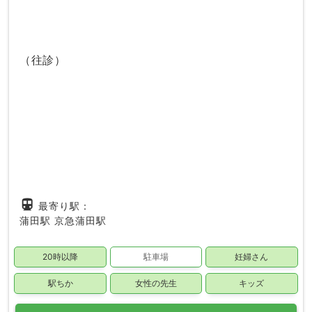
（往診）
directions_subway
最寄り駅：
蒲田駅
京急蒲田駅
20時以降
駐車場
妊婦さん
駅ちか
女性の先生
キッズ