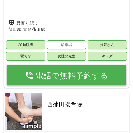
directions_subway
最寄り駅：
蒲田駅
京急蒲田駅
20時以降
駐車場
妊婦さん
駅ちか
女性の先生
キッズ
phone_in_talk
電話で無料予約する
西蒲田接骨院