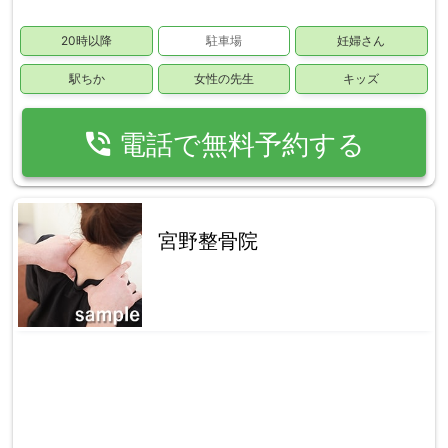
20時以降
駐車場
妊婦さん
駅ちか
女性の先生
キッズ
phone_in_talk
電話で無料予約する
宮野整骨院