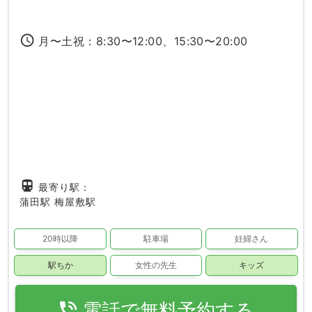
access_time
月〜土祝：8:30〜12:00、15:30〜20:00
directions_subway
最寄り駅：
蒲田駅
梅屋敷駅
20時以降
駐車場
妊婦さん
駅ちか
女性の先生
キッズ
phone_in_talk
電話で無料予約する