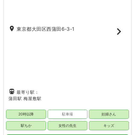
place
東京都大田区西蒲田6-3-1
directions_subway
最寄り駅：
蒲田駅
梅屋敷駅
20時以降
駐車場
妊婦さん
駅ちか
女性の先生
キッズ