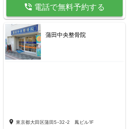
phone_in_talk
電話で無料予約する
蒲田中央整骨院
place
東京都大田区蒲田5-32-2 鳳ビル1F