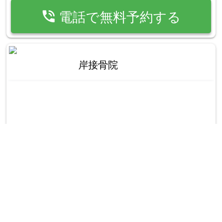
phone_in_talk
電話で無料予約する
岸接骨院
place
東京都大田区西蒲田6-21-4