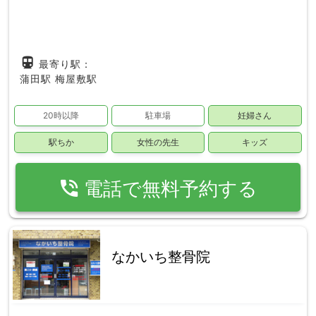
directions_subway
最寄り駅：
蒲田駅
梅屋敷駅
20時以降
駐車場
妊婦さん
駅ちか
女性の先生
キッズ
phone_in_talk
電話で無料予約する
なかいち整骨院