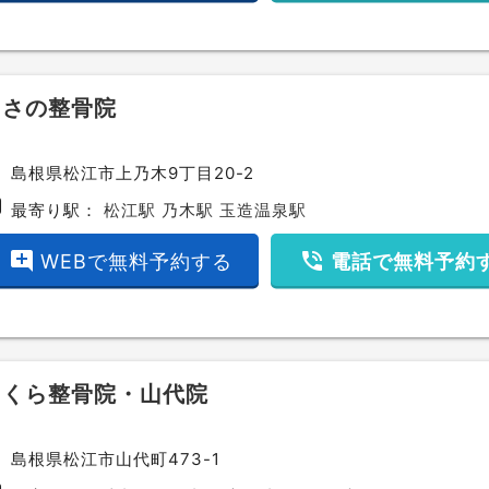
あさの整骨院
ce
島根県松江市上乃木9丁目20-2
bway
最寄り駅：
松江駅
乃木駅
玉造温泉駅
add_comment
phone_in_talk
WEBで無料予約する
電話で無料予約
さくら整骨院・山代院
ce
島根県松江市山代町473-1