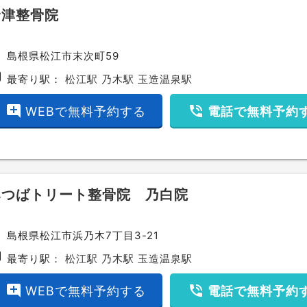
野津整骨院
ce
島根県松江市末次町59
bway
最寄り駅：
松江駅
乃木駅
玉造温泉駅
add_comment
phone_in_talk
WEBで無料予約する
電話で無料予約
みつばトリート整骨院 乃白院
ce
島根県松江市浜乃木7丁目3-21
bway
最寄り駅：
松江駅
乃木駅
玉造温泉駅
add_comment
phone_in_talk
WEBで無料予約する
電話で無料予約