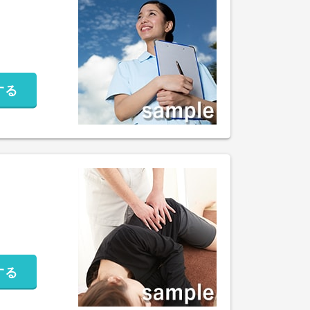
する
する