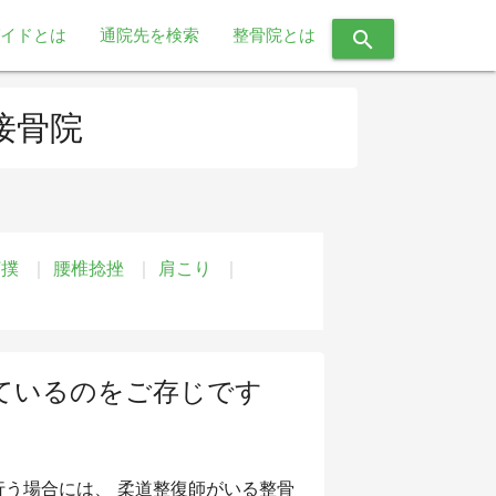
イドとは
通院先を検索
整骨院とは
search
接骨院
打撲
腰椎捻挫
肩こり
ているのをご存じです
う場合には、 柔道整復師がいる整骨