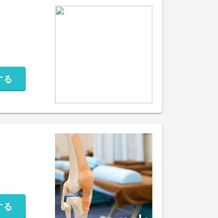
する
する