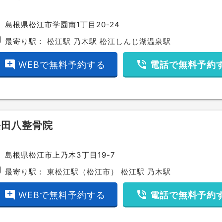
ce
島根県松江市学園南1丁目20-24
bway
最寄り駅：
松江駅
乃木駅
松江しんじ湖温泉駅
add_comment
phone_in_talk
WEBで無料予約する
電話で無料予約
長田八整骨院
ce
島根県松江市上乃木3丁目19-7
bway
最寄り駅：
東松江駅（松江市）
松江駅
乃木駅
add_comment
phone_in_talk
WEBで無料予約する
電話で無料予約