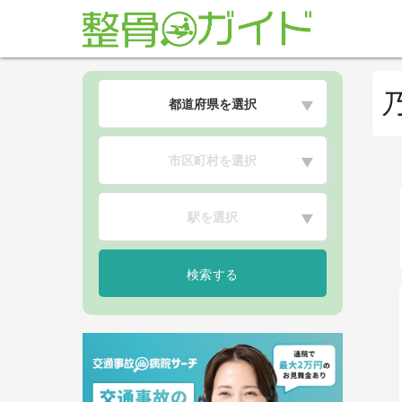
都道府県を選択
▼
市区町村を選択
▼
駅を選択
▼
検索する