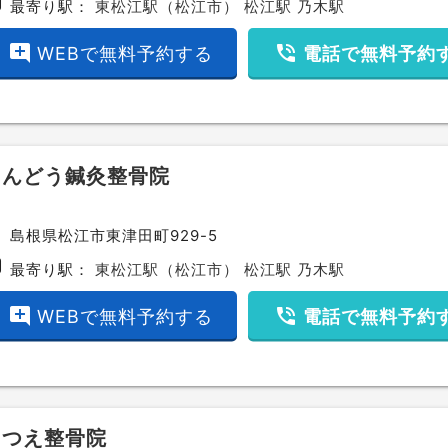
bway
最寄り駅：
東松江駅（松江市）
松江駅
乃木駅
add_comment
phone_in_talk
WEBで無料予約する
電話で無料予約
えんどう鍼灸整骨院
ce
島根県松江市東津田町929-5
bway
最寄り駅：
東松江駅（松江市）
松江駅
乃木駅
add_comment
phone_in_talk
WEBで無料予約する
電話で無料予約
まつえ整骨院