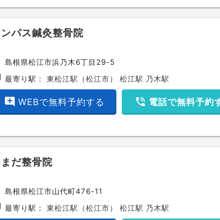
コンパス鍼灸整骨院
ce
島根県松江市浜乃木6丁目29-5
bway
最寄り駅：
東松江駅（松江市）
松江駅
乃木駅
add_comment
phone_in_talk
WEBで無料予約する
電話で無料予約
はまだ整骨院
ce
島根県松江市山代町476-11
bway
最寄り駅：
東松江駅（松江市）
松江駅
乃木駅