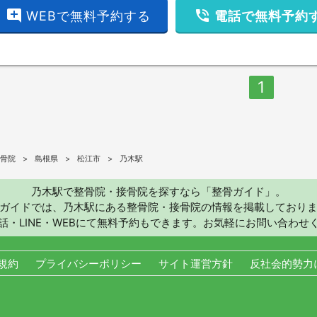
add_comment
phone_in_talk
WEBで無料予約する
電話で無料予約
1
骨院
島根県
松江市
乃木駅
乃木駅で整骨院・接骨院を探すなら「整骨ガイド」。
ガイドでは、乃木駅にある整骨院・接骨院の情報を掲載しており
話・LINE・WEBにて無料予約もできます。お気軽にお問い合わせ
規約
プライバシーポリシー
サイト運営方針
反社会的勢力