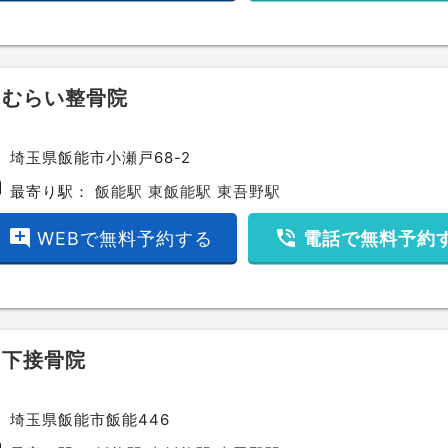
さむらい整骨院
ce
埼玉県飯能市小瀬戸68-2
bway
最寄り駅：
飯能駅
東飯能駅
東吾野駅
add_comment
phone_in_talk
WEBで無料予約する
電話で無料予約
山下接骨院
ce
埼玉県飯能市飯能446