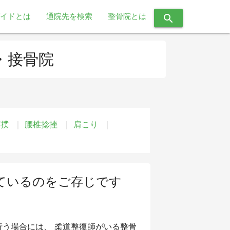
イドとは
通院先を検索
整骨院とは
search
・接骨院
打撲
腰椎捻挫
肩こり
ているのをご存じです
う場合には、 柔道整復師がいる整骨