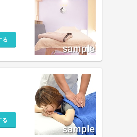
する
する