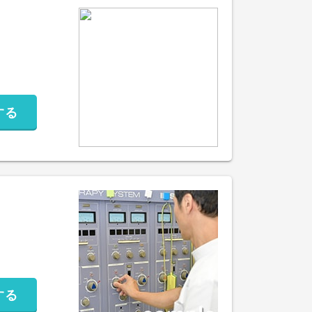
する
する