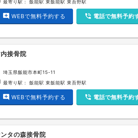
bway
最寄り駅：
飯能駅
東飯能駅
東吾野駅
add_comment
phone_in_talk
WEBで無料予約する
電話で無料予約
竹内接骨院
ce
埼玉県飯能市本町15-11
bway
最寄り駅：
飯能駅
東飯能駅
東吾野駅
add_comment
phone_in_talk
WEBで無料予約する
電話で無料予約
サンタの森接骨院