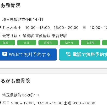
ゆあ整骨院
ce
埼玉県飯能市仲町14-11
ime
月水木金土 10:00～13:00、15:00～20:00 日 10:00～13
bway
最寄り駅：
飯能駅
東飯能駅
東吾野駅
妊婦
土日
日曜日
駅チカ
駐車場
add_comment
phone_in_talk
WEBで無料予約する
電話で無料予約
かるがも整骨院
ce
埼玉県飯能市栄町7-1
ime
平日 9:00～12:00、14:30～19:30 土曜 9:00～14:00