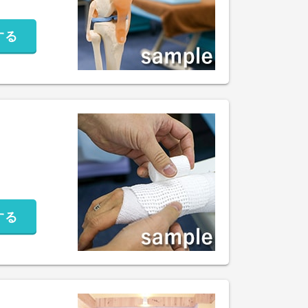
する
する