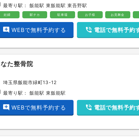
bway
最寄り駅：
飯能駅
東飯能駅
東吾野駅
妊婦
駅チカ
駐車場
お子様
お見舞金
add_comment
phone_in_talk
WEBで無料予約する
電話で無料予約
ひなた整骨院
ce
埼玉県飯能市緑町13-12
bway
最寄り駅：
飯能駅
東飯能駅
add_comment
phone_in_talk
WEBで無料予約する
電話で無料予約