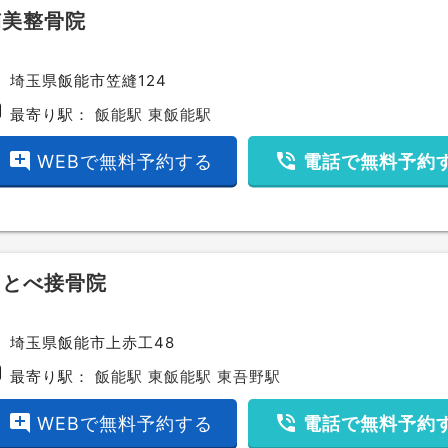
楠美整骨院
ce
埼玉県飯能市笠縫124
bway
最寄り駅：
飯能駅
東飯能駅
add_comment
phone_in_talk
WEBで無料予約する
電話で無料予約
にとべ接骨院
ce
埼玉県飯能市上赤工48
bway
最寄り駅：
飯能駅
東飯能駅
東吾野駅
add_comment
phone_in_talk
WEBで無料予約する
電話で無料予約