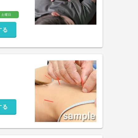
土曜日
する
する