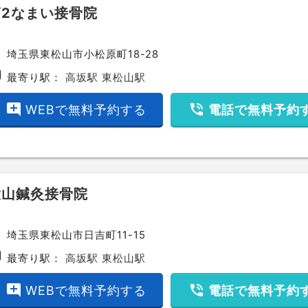
第2なまい接骨院
ce
埼玉県東松山市小松原町18-28
bway
最寄り駅：
高坂駅
東松山駅
add_comment
phone_in_talk
WEBで無料予約する
電話で無料予約
大山鍼灸接骨院
ce
埼玉県東松山市日吉町11-15
bway
最寄り駅：
高坂駅
東松山駅
add_comment
phone_in_talk
WEBで無料予約する
電話で無料予約