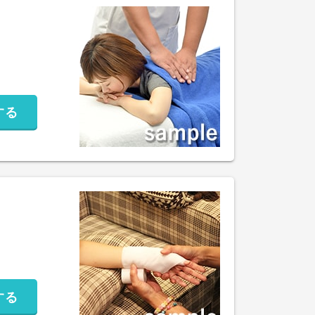
する
する