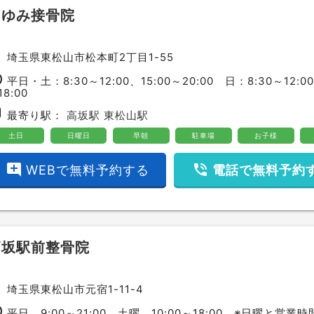
あゆみ接骨院
ce
埼玉県東松山市松本町2丁目1-55
ime
平日・土：8:30～12:00、15:00～20:00 日：8:30～12:00
18:00
bway
最寄り駅：
高坂駅
東松山駅
土日
日曜日
早朝
駐車場
お子様
add_comment
phone_in_talk
WEBで無料予約する
電話で無料予約
高坂駅前整骨院
ce
埼玉県東松山市元宿1-11-4
ime
平日 9:00～21:00 土曜 10:00～18:00 ※日曜と営業