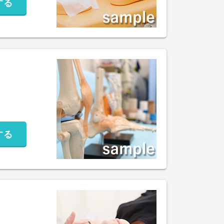
する
する