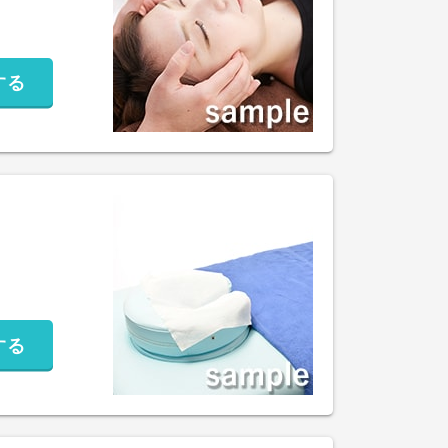
する
する