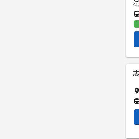
付
directions_su
pla
directions_su