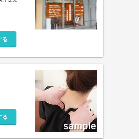
する
する