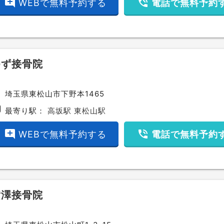
add_comment
phone_in_talk
WEBで無料予約する
電話で無料予約
ゆず接骨院
ce
埼玉県東松山市下野本1465
bway
最寄り駅：
高坂駅
東松山駅
add_comment
phone_in_talk
WEBで無料予約する
電話で無料予約
横澤接骨院
ce