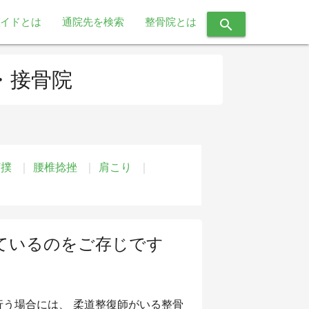
イドとは
通院先を検索
整骨院とは
search
・接骨院
打撲
腰椎捻挫
肩こり
ているのをご存じです
う場合には、 柔道整復師がいる整骨