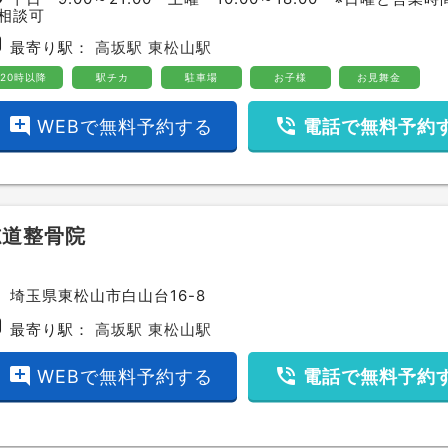
相談可
bway
最寄り駅：
高坂駅
東松山駅
20時以降
駅チカ
駐車場
お子様
お見舞金
add_comment
phone_in_talk
WEBで無料予約する
電話で無料予約
志道整骨院
ce
埼玉県東松山市白山台16-8
bway
最寄り駅：
高坂駅
東松山駅
add_comment
phone_in_talk
WEBで無料予約する
電話で無料予約