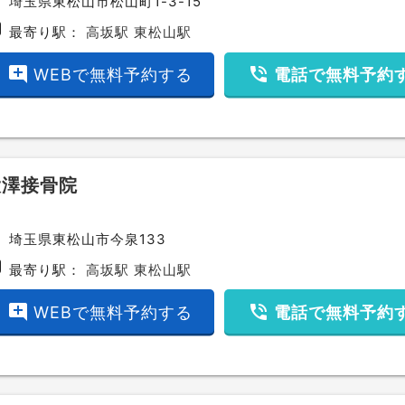
埼玉県東松山市松山町1-3-15
bway
最寄り駅：
高坂駅
東松山駅
add_comment
phone_in_talk
WEBで無料予約する
電話で無料予約
大澤接骨院
ce
埼玉県東松山市今泉133
bway
最寄り駅：
高坂駅
東松山駅
add_comment
phone_in_talk
WEBで無料予約する
電話で無料予約