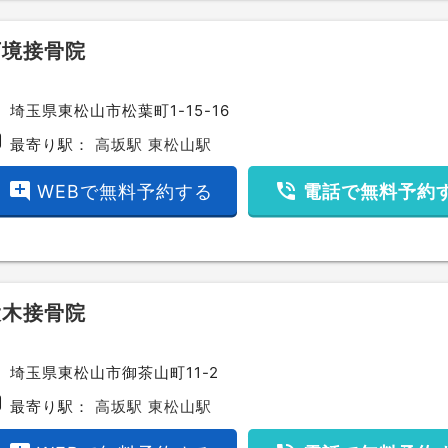
下境接骨院
ce
埼玉県東松山市松葉町1-15-16
bway
最寄り駅：
高坂駅
東松山駅
add_comment
phone_in_talk
WEBで無料予約する
電話で無料予約
大木接骨院
ce
埼玉県東松山市御茶山町11-2
bway
最寄り駅：
高坂駅
東松山駅