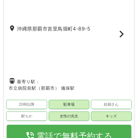
place
沖縄県那覇市首里鳥堀町4-89-5
directions_subway
最寄り駅：
市立病院前駅（那覇市）
儀保駅
20時以降
駐車場
妊婦さん
駅ちか
女性の先生
キッズ
phone_in_talk
電話で無料予約する