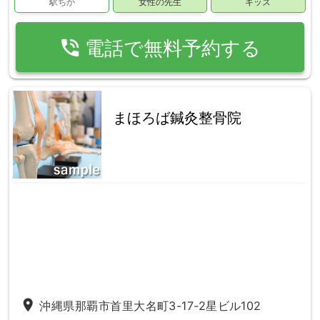
駅ちか
女性の先生
キッズ
phone_in_talk
電話で無料予約する
まほろば鍼灸整骨院
place
沖縄県那覇市首里大名町3-17-2星ビル102