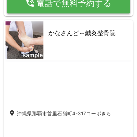
phone_in_talk
電話で無料予約する
かなさんど～鍼灸整骨院
place
沖縄県那覇市首里石嶺町4-317コーポきら