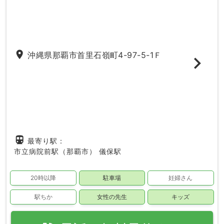
place
沖縄県那覇市首里石嶺町4-97-5-1Ｆ
directions_subway
最寄り駅：
市立病院前駅（那覇市）
儀保駅
20時以降
駐車場
妊婦さん
駅ちか
女性の先生
キッズ