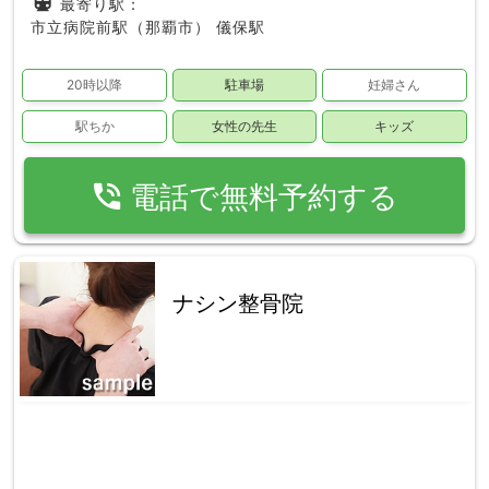
directions_subway
最寄り駅：
市立病院前駅（那覇市）
儀保駅
20時以降
駐車場
妊婦さん
駅ちか
女性の先生
キッズ
phone_in_talk
電話で無料予約する
ナシン整骨院