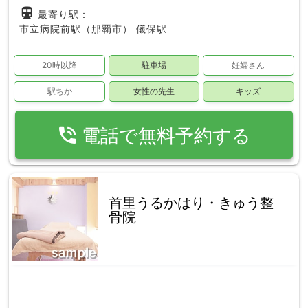
directions_subway
最寄り駅：
市立病院前駅（那覇市）
儀保駅
20時以降
駐車場
妊婦さん
駅ちか
女性の先生
キッズ
phone_in_talk
電話で無料予約する
首里うるかはり・きゅう整
骨院