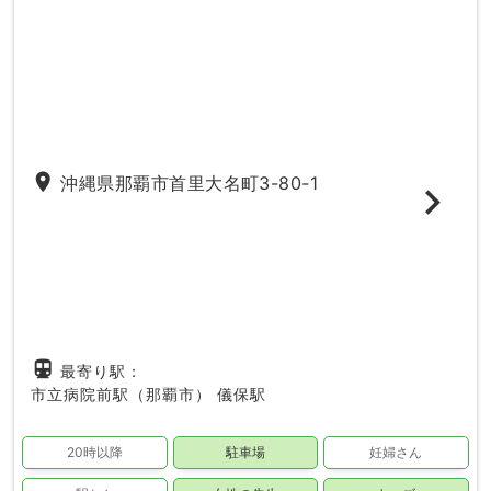
place
沖縄県那覇市首里大名町3-80-1
directions_subway
最寄り駅：
市立病院前駅（那覇市）
儀保駅
20時以降
駐車場
妊婦さん