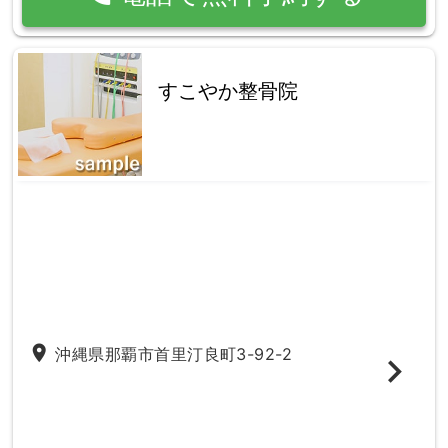
すこやか整骨院
place
沖縄県那覇市首里汀良町3-92-2