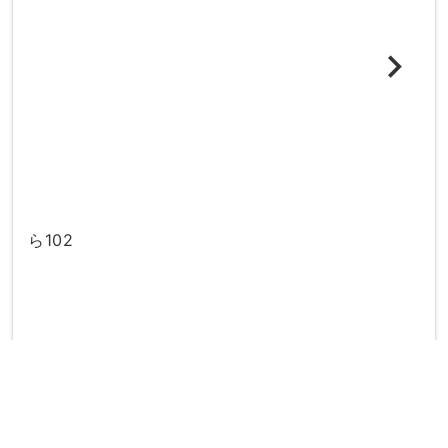
ら102
directions_subway
最寄り駅：
市立病院前駅（那覇市）
儀保駅