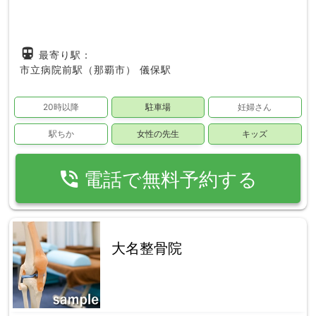
directions_subway
最寄り駅：
市立病院前駅（那覇市）
儀保駅
20時以降
駐車場
妊婦さん
駅ちか
女性の先生
キッズ
phone_in_talk
電話で無料予約する
大名整骨院