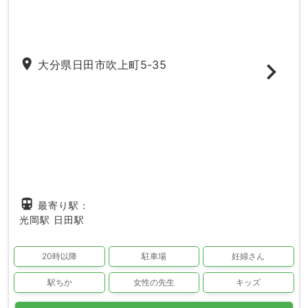
place
大分県日田市吹上町5-35
directions_subway
最寄り駅：
光岡駅
日田駅
20時以降
駐車場
妊婦さん
駅ちか
女性の先生
キッズ