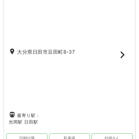
place
大分県日田市豆田町8-37
directions_subway
最寄り駅：
光岡駅
日田駅
20時以降
駐車場
妊婦さん