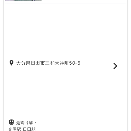
place
大分県日田市三和天神町50-5
directions_subway
最寄り駅：
光岡駅
日田駅