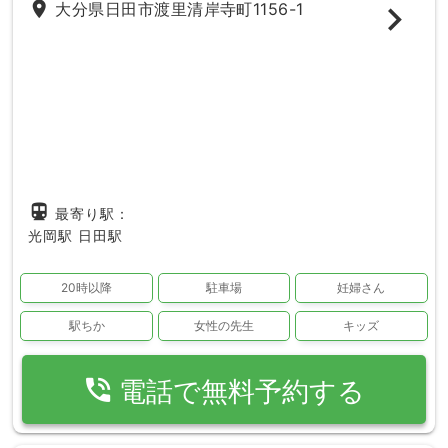
place
大分県日田市渡里清岸寺町1156-1
directions_subway
最寄り駅：
光岡駅
日田駅
20時以降
駐車場
妊婦さん
駅ちか
女性の先生
キッズ
phone_in_talk
電話で無料予約する