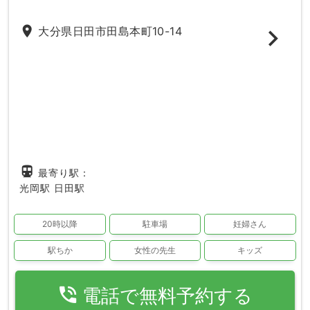
place
大分県日田市田島本町10-14
directions_subway
最寄り駅：
光岡駅
日田駅
20時以降
駐車場
妊婦さん
駅ちか
女性の先生
キッズ
phone_in_talk
電話で無料予約する