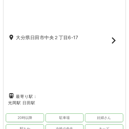
place
大分県日田市中央２丁目6-17
directions_subway
最寄り駅：
光岡駅
日田駅
20時以降
駐車場
妊婦さん
駅ちか
女性の先生
キッズ