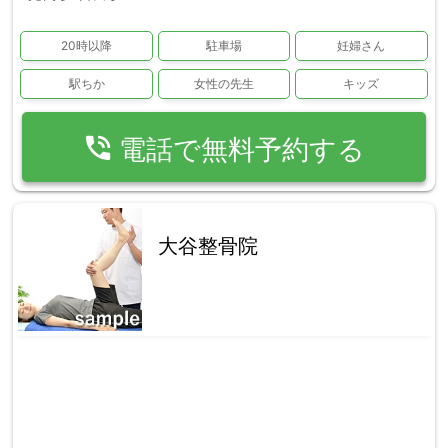
20時以降
駐車場
妊婦さん
駅ちか
女性の先生
キッズ
phone_in_talk
電話で無料予約する
大谷整骨院