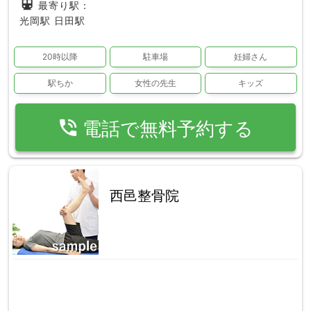
directions_subway
最寄り駅：
光岡駅
日田駅
20時以降
駐車場
妊婦さん
駅ちか
女性の先生
キッズ
phone_in_talk
電話で無料予約する
西邑整骨院