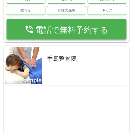
駅ちか
女性の先生
キッズ
phone_in_talk
電話で無料予約する
手嶌整骨院