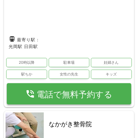
directions_subway
最寄り駅：
光岡駅
日田駅
20時以降
駐車場
妊婦さん
駅ちか
女性の先生
キッズ
phone_in_talk
電話で無料予約する
なかがき整骨院