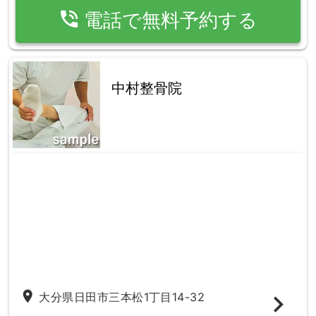
phone_in_talk
電話で無料予約する
中村整骨院
place
大分県日田市三本松1丁目14-32