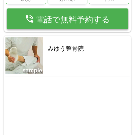
phone_in_talk
電話で無料予約する
みゆう整骨院