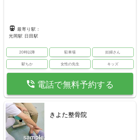
directions_subway
最寄り駅：
光岡駅
日田駅
20時以降
駐車場
妊婦さん
駅ちか
女性の先生
キッズ
phone_in_talk
電話で無料予約する
きよた整骨院