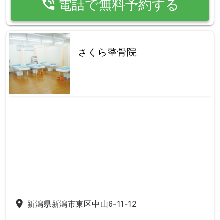
phone_in_talk
電話で無料予約する
さくら整骨院
place
新潟県新潟市東区中山6-11-12