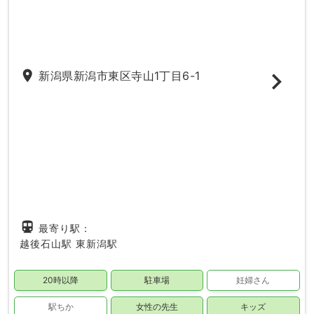
place
新潟県新潟市東区寺山1丁目6-1
directions_subway
最寄り駅：
越後石山駅
東新潟駅
20時以降
駐車場
妊婦さん
駅ちか
女性の先生
キッズ