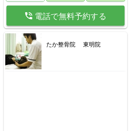
phone_in_talk
電話で無料予約する
たか整骨院 東明院