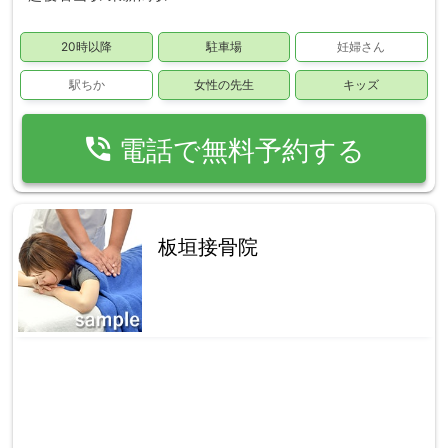
20時以降
駐車場
妊婦さん
駅ちか
女性の先生
キッズ
phone_in_talk
電話で無料予約する
板垣接骨院