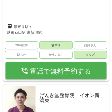
directions_subway
最寄り駅：
越後石山駅
東新潟駅
20時以降
駐車場
妊婦さん
駅ちか
女性の先生
キッズ
phone_in_talk
電話で無料予約する
げんき堂整骨院 イオン新
潟東