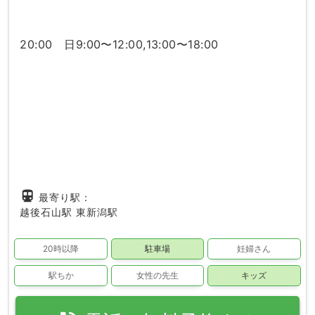
20:00 日9:00〜12:00,13:00〜18:00
directions_subway
最寄り駅：
越後石山駅
東新潟駅
20時以降
駐車場
妊婦さん
駅ちか
女性の先生
キッズ