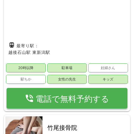
directions_subway
最寄り駅：
越後石山駅
東新潟駅
20時以降
駐車場
妊婦さん
駅ちか
女性の先生
キッズ
phone_in_talk
電話で無料予約する
竹尾接骨院