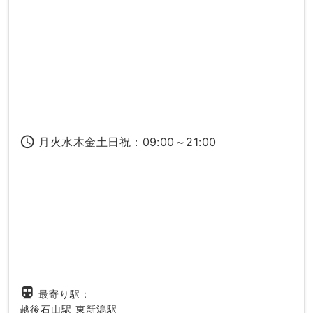
access_time
月火水木金土日祝：09:00～21:00
directions_subway
最寄り駅：
越後石山駅
東新潟駅