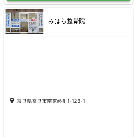
みはら整骨院
place
奈良県奈良市南京終町1-128-1