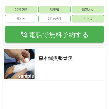
20時以降
駐車場
妊婦さん
駅ちか
女性の先生
キッズ
phone_in_talk
電話で無料予約する
森本鍼灸整骨院