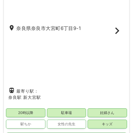
place
奈良県奈良市大宮町6丁目9-1
directions_subway
最寄り駅：
奈良駅
新大宮駅
20時以降
駐車場
妊婦さん
駅ちか
女性の先生
キッズ