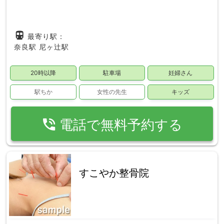
directions_subway
最寄り駅：
奈良駅
尼ヶ辻駅
20時以降
駐車場
妊婦さん
駅ちか
女性の先生
キッズ
phone_in_talk
電話で無料予約する
すこやか整骨院