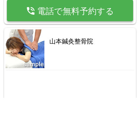
phone_in_talk
電話で無料予約する
山本鍼灸整骨院
place
奈良県奈良市芝辻町11-43