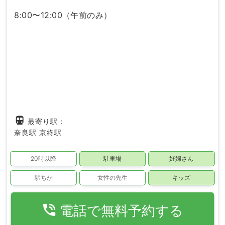
8:00〜12:00（午前のみ）
directions_subway
最寄り駅：
奈良駅
京終駅
20時以降
駐車場
妊婦さん
駅ちか
女性の先生
キッズ
phone_in_talk
電話で無料予約する