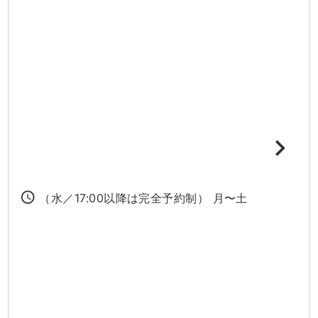
access_time
（水／17:00以降は完全予約制） 月〜土