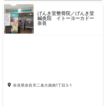
げんき堂整骨院／げんき堂
鍼灸院 イトーヨーカドー
奈良
place
奈良県奈良市二条大路南1丁目3-1