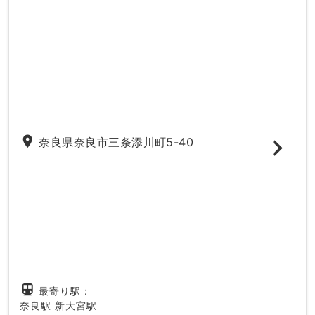
place
奈良県奈良市三条添川町5-40
directions_subway
最寄り駅：
奈良駅
新大宮駅