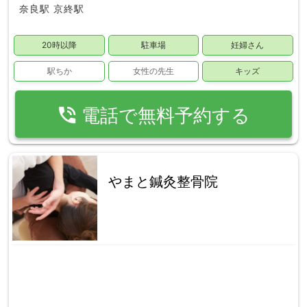
奈良駅
京終駅
20時以降
駐車場
妊婦さん
駅ちか
女性の先生
キッズ
phone_in_talk
電話で無料予約する
やまと鍼灸整骨院