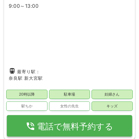
9:00～13:00
directions_subway
最寄り駅：
奈良駅
新大宮駅
20時以降
駐車場
妊婦さん
駅ちか
女性の先生
キッズ
phone_in_talk
電話で無料予約する