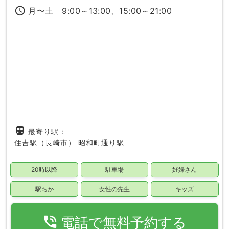
access_time
月〜土 9:00～13:00、15:00～21:00
directions_subway
最寄り駅：
住吉駅（長崎市）
昭和町通り駅
20時以降
駐車場
妊婦さん
駅ちか
女性の先生
キッズ
phone_in_talk
電話で無料予約する