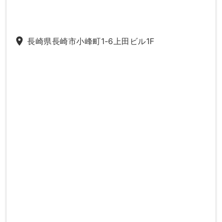
place
長崎県長崎市小峰町1-6上田ビル1F