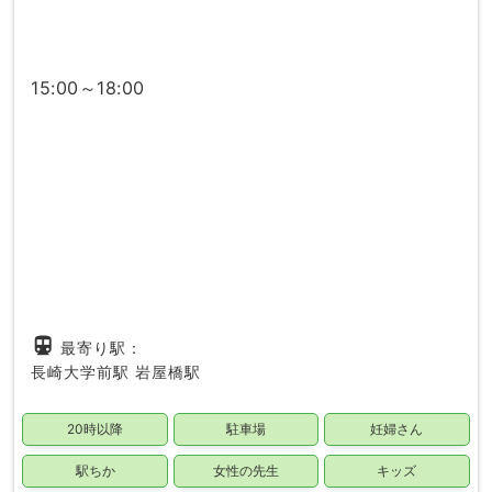
15:00～18:00
directions_subway
最寄り駅：
長崎大学前駅
岩屋橋駅
20時以降
駐車場
妊婦さん
駅ちか
女性の先生
キッズ