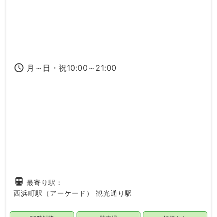
access_time
月～日・祝10:00～21:00
directions_subway
最寄り駅：
西浜町駅（アーケード）
観光通り駅