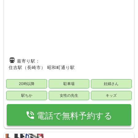
directions_subway
最寄り駅：
住吉駅（長崎市）
昭和町通り駅
20時以降
駐車場
妊婦さん
駅ちか
女性の先生
キッズ
phone_in_talk
電話で無料予約する