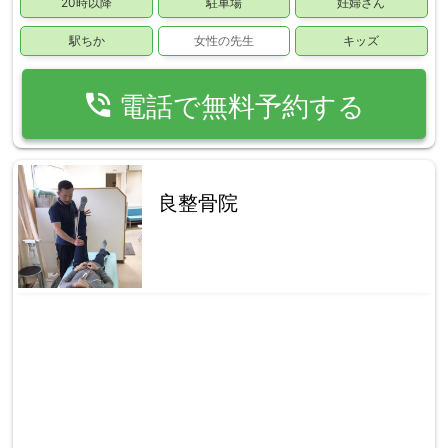
20時以降
駐車場
妊婦さん
駅ちか
女性の先生
キッズ
phone_in_talk
電話で無料予約する
良整骨院