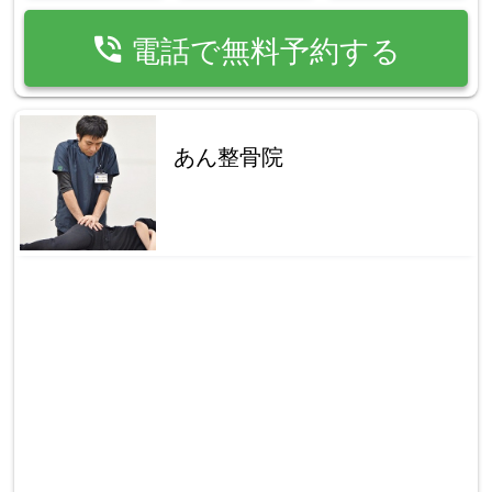
phone_in_talk
電話で無料予約する
あん整骨院