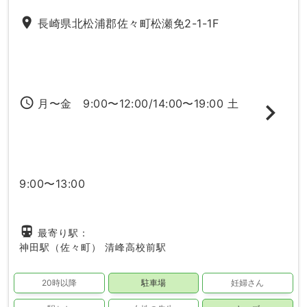
place
長崎県北松浦郡佐々町松瀬免2-1-1F
access_time
月〜金 9:00〜12:00/14:00〜19:00 土
9:00〜13:00
directions_subway
最寄り駅：
神田駅（佐々町）
清峰高校前駅
20時以降
駐車場
妊婦さん