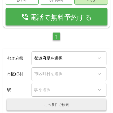
駅ちか
女性の先生
キッズ
phone_in_talk
電話で無料予約する
1
都道府県
市区町村
駅
この条件で検索