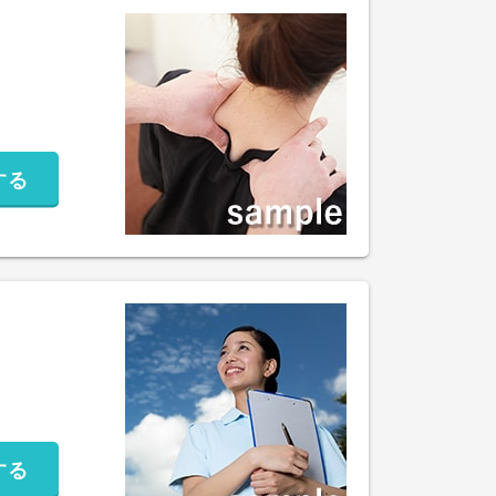
する
する