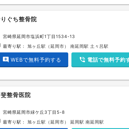
せりぐち整骨院
ce
宮崎県延岡市塩浜町1丁目1534-13
bway
最寄り駅：
旭ヶ丘駅（延岡市）
南延岡駅
土々呂駅
add_comment
phone_in_talk
WEBで無料予約する
電話で無料予約
甲斐整骨医院
ce
宮崎県延岡市緑ケ丘3丁目5-8
bway
最寄り駅：
旭ヶ丘駅（延岡市）
延岡駅
南延岡駅