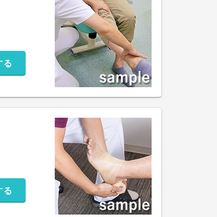
する
する