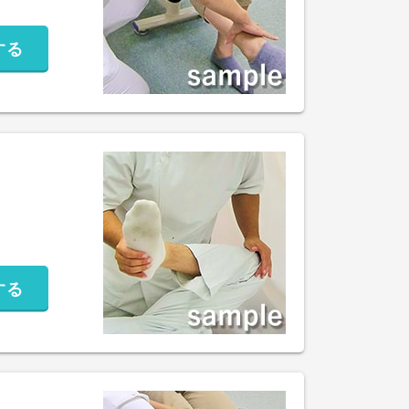
する
する