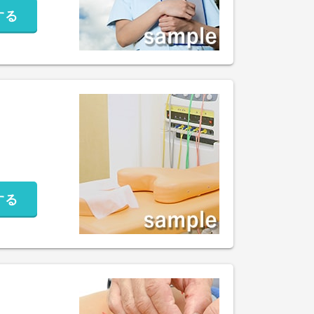
する
する