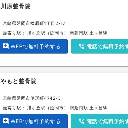
大川原整骨院
ce
宮崎県延岡市松原町1丁目2-17
bway
最寄り駅：
旭ヶ丘駅（延岡市）
南延岡駅
土々呂駅
add_comment
phone_in_talk
WEBで無料予約する
電話で無料予約
みやもと整骨院
ce
宮崎県延岡市伊形町4742-3
bway
最寄り駅：
旭ヶ丘駅（延岡市）
南延岡駅
土々呂駅
add_comment
phone_in_talk
WEBで無料予約する
電話で無料予約