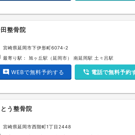
安田整骨院
ce
宮崎県延岡市下伊形町6074-2
bway
最寄り駅：
旭ヶ丘駅（延岡市）
南延岡駅
土々呂駅
add_comment
phone_in_talk
WEBで無料予約する
電話で無料予約
えとう整骨院
ce
宮崎県延岡市西階町1丁目2448