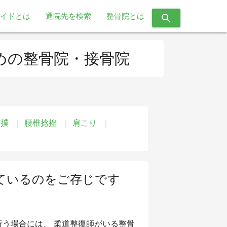
イドとは
通院先を検索
整骨院とは
search
めの整骨院・接骨院
打撲
腰椎捻挫
肩こり
ているのをご存じです
う場合には、 柔道整復師がいる整骨