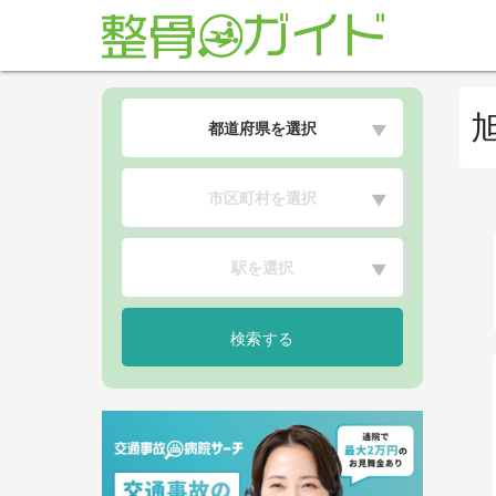
都道府県を選択
▼
市区町村を選択
▼
駅を選択
▼
検索する