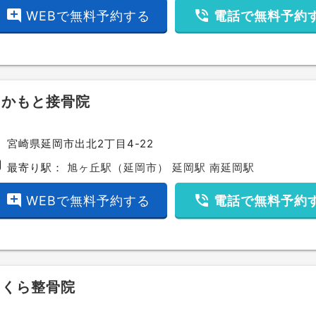
add_comment
phone_in_talk
WEBで無料予約する
電話で無料予約
さかもと接骨院
ce
宮崎県延岡市出北2丁目4-22
bway
最寄り駅：
旭ヶ丘駅（延岡市）
延岡駅
南延岡駅
add_comment
phone_in_talk
WEBで無料予約する
電話で無料予約
さくら整骨院