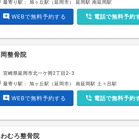
bway
最寄り駅：
旭ヶ丘駅（延岡市）
延岡駅
南延岡駅
add_comment
phone_in_talk
WEBで無料予約する
電話で無料予約
延岡整骨院
ce
宮崎県延岡市北一ケ岡2丁目2-3
bway
最寄り駅：
旭ヶ丘駅（延岡市）
南延岡駅
土々呂駅
add_comment
phone_in_talk
WEBで無料予約する
電話で無料予約
いわむろ整骨院