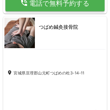
phone_in_talk
電話で無料予約する
つばめ鍼灸接骨院
place
宮城県亘理郡山元町つばめの杜3-14-11