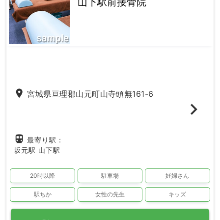
山下駅前接骨院
place
宮城県亘理郡山元町山寺頭無161-6
directions_subway
最寄り駅：
坂元駅
山下駅
20時以降
駐車場
妊婦さん
駅ちか
女性の先生
キッズ