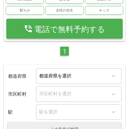
駅ちか
女性の先生
キッズ
phone_in_talk
電話で無料予約する
1
都道府県
市区町村
駅
この条件で検索