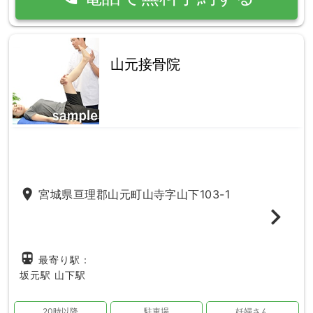
山元接骨院
place
宮城県亘理郡山元町山寺字山下103-1
directions_subway
最寄り駅：
坂元駅
山下駅
20時以降
駐車場
妊婦さん