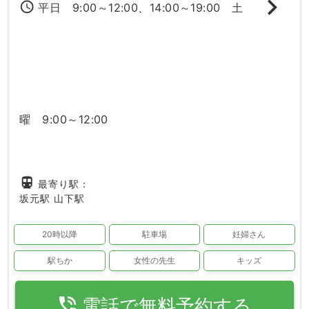
access_time
平日 9:00～12:00、14:00～19:00 土
曜 9:00～12:00
directions_subway
最寄り駅：
坂元駅
山下駅
20時以降
駐車場
妊婦さん
駅ちか
女性の先生
キッズ
phone_in_talk
電話で無料予約する