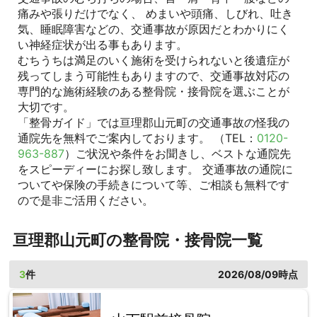
痛みや張りだけでなく、 めまいや頭痛、しびれ、吐き
気、睡眠障害などの、交通事故が原因だとわかりにく
い神経症状が出る事もあります。
むちうちは満足のいく施術を受けられないと後遺症が
残ってしまう可能性もありますので、交通事故対応の
専門的な施術経験のある整骨院・接骨院を選ぶことが
大切です。
「整骨ガイド」では亘理郡山元町の交通事故の怪我の
通院先を無料でご案内しております。 （TEL：
0120-
963-887
）ご状況や条件をお聞きし、ベストな通院先
をスピーディーにお探し致します。 交通事故の通院に
ついてや保険の手続きについて等、ご相談も無料です
ので是非ご活用ください。
亘理郡山元町の整骨院・接骨院一覧
3
件
2026/08/09時点