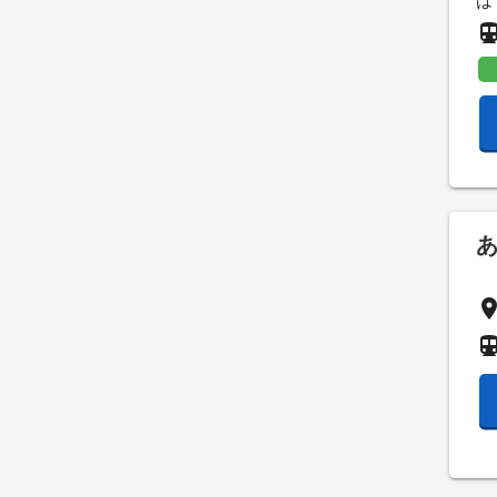
は
directions_su
pla
directions_su