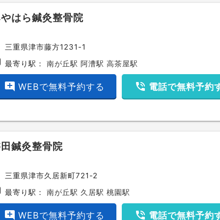
みやはら鍼灸整骨院
ce
三重県津市藤方1231-1
bway
最寄り駅：
南が丘駅
阿漕駅
高茶屋駅
add_comment
phone_in_talk
WEBで無料予約する
電話で無料予約
桝田鍼灸整骨院
ce
三重県津市久居新町721-2
bway
最寄り駅：
南が丘駅
久居駅
桃園駅
add_comment
phone_in_talk
WEBで無料予約する
電話で無料予約