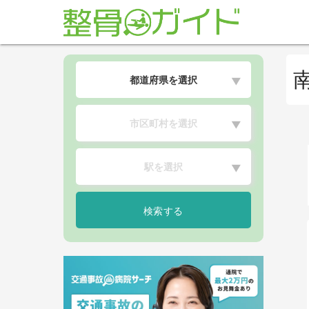
都道府県を選択
▼
市区町村を選択
▼
駅を選択
▼
検索する