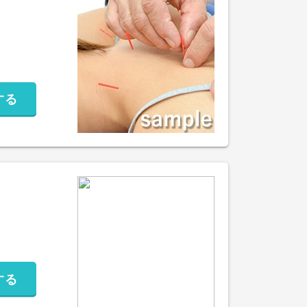
する
する