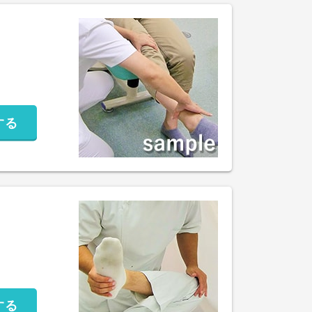
する
する