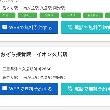
13:30まで
bway
最寄り駅：
南が丘駅
久居駅
阿漕駅
早朝
駅チカ
駐車場
お子様
お見舞金
add_comment
phone_in_talk
WEBで無料予約する
電話で無料予約
あおぞら接骨院 イオン久居店
ce
三重県津市久居明神町2660
bway
最寄り駅：
南が丘駅
久居駅
桃園駅
add_comment
phone_in_talk
WEBで無料予約する
電話で無料予約