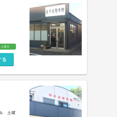
土曜日
する
休み 土曜