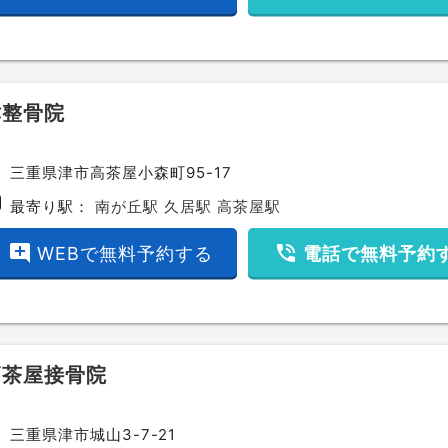
津整骨院
ce
三重県津市高茶屋小森町95-17
bway
最寄り駅：
南が丘駅
久居駅
高茶屋駅
add_comment
phone_in_talk
WEBで無料予約する
電話で無料予約
高茶屋接骨院
ce
三重県津市城山3-7-21