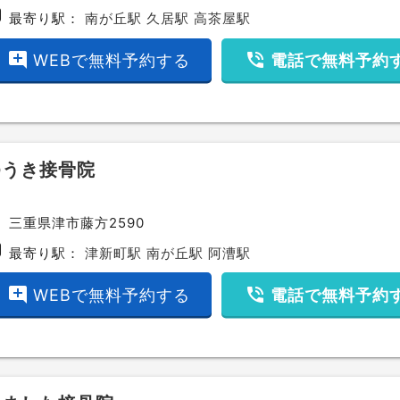
bway
最寄り駅：
南が丘駅
久居駅
高茶屋駅
add_comment
phone_in_talk
WEBで無料予約する
電話で無料予約
ゆうき接骨院
ce
三重県津市藤方2590
bway
最寄り駅：
津新町駅
南が丘駅
阿漕駅
add_comment
phone_in_talk
WEBで無料予約する
電話で無料予約