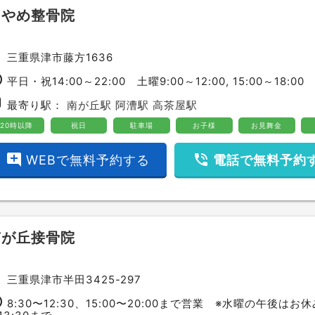
あやめ整骨院
ce
三重県津市藤方1636
ime
平日・祝14:00～22:00 土曜9:00～12:00, 15:00～18:00
bway
最寄り駅：
南が丘駅
阿漕駅
高茶屋駅
20時以降
祝日
駐車場
お子様
お見舞金
add_comment
phone_in_talk
WEBで無料予約する
電話で無料予約
南が丘接骨院
ce
三重県津市半田3425-297
ime
8:30〜12:30、15:00〜20:00まで営業 ※水曜の午後はお