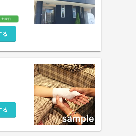
土曜日
する
する