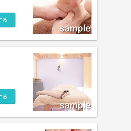
する
する