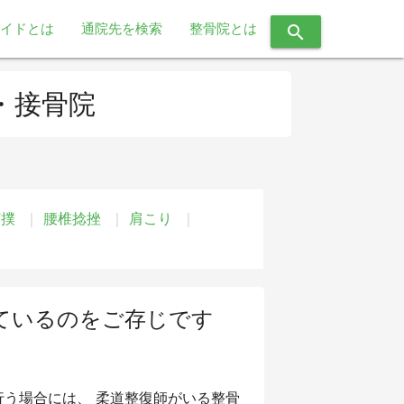
イドとは
通院先を検索
整骨院とは
search
・接骨院
打撲
腰椎捻挫
肩こり
ているのをご存じです
う場合には、 柔道整復師がいる整骨