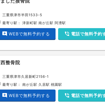
やました接骨院
ce
三重県津市半田1533-5
bway
最寄り駅：
津新町駅
南が丘駅
阿漕駅
add_comment
phone_in_talk
WEBで無料予約する
電話で無料予約
大西整骨院
ce
三重県津市久居新町2156-1
bway
最寄り駅：
南が丘駅
久居駅
桃園駅
add_comment
phone_in_talk
WEBで無料予約する
電話で無料予約