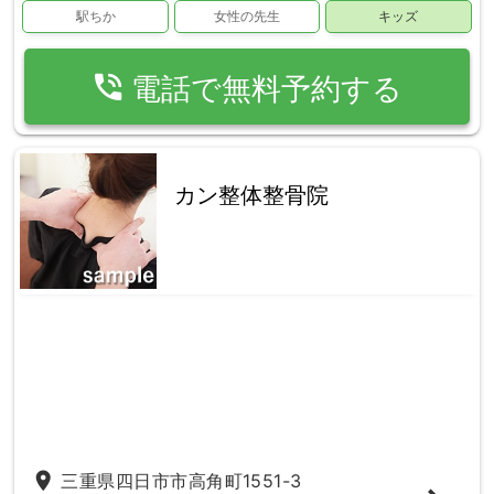
駅ちか
女性の先生
キッズ
phone_in_talk
電話で無料予約する
カン整体整骨院
place
三重県四日市市高角町1551-3