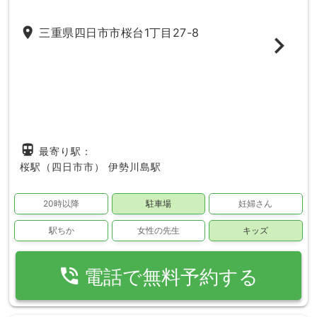
place
三重県四日市市桜台1丁目27-8
directions_subway
最寄り駅：
桜駅（四日市市）
伊勢川島駅
20時以降
駐車場
妊婦さん
駅ちか
女性の先生
キッズ
phone_in_talk
電話で無料予約する