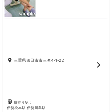
place
三重県四日市市三滝4-1-22
directions_subway
最寄り駅：
伊勢松本駅
伊勢川島駅