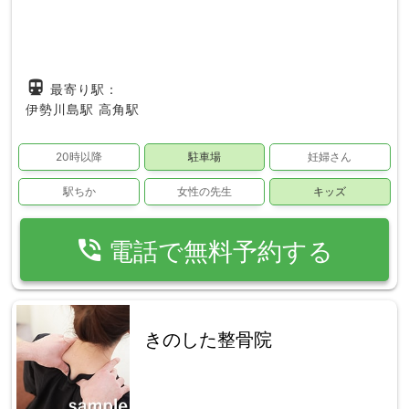
directions_subway
最寄り駅：
伊勢川島駅
高角駅
20時以降
駐車場
妊婦さん
駅ちか
女性の先生
キッズ
phone_in_talk
電話で無料予約する
きのした整骨院