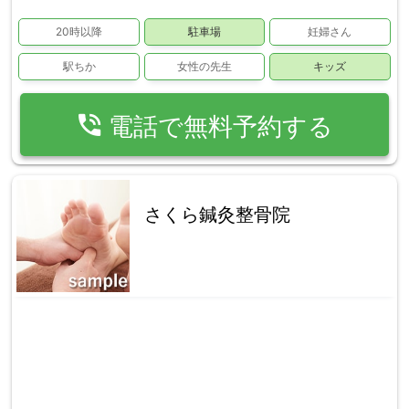
20時以降
駐車場
妊婦さん
駅ちか
女性の先生
キッズ
phone_in_talk
電話で無料予約する
さくら鍼灸整骨院