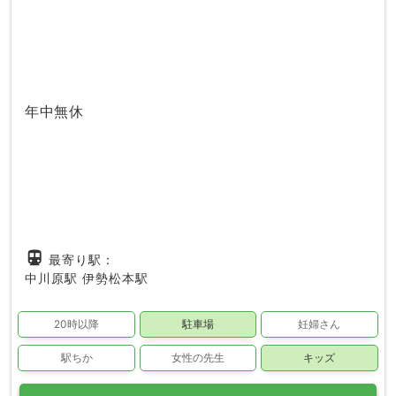
年中無休
directions_subway
最寄り駅：
中川原駅
伊勢松本駅
20時以降
駐車場
妊婦さん
駅ちか
女性の先生
キッズ