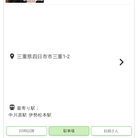
place
三重県四日市市三重1-2
directions_subway
最寄り駅：
中川原駅
伊勢松本駅
20時以降
駐車場
妊婦さん