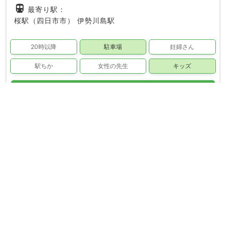
directions_subway
最寄り駅：
桜駅（四日市市）
伊勢川島駅
20時以降
駐車場
妊婦さん
駅ちか
女性の先生
キッズ
phone_in_talk
電話で無料予約する
田島接骨院