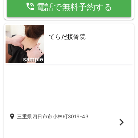
phone_in_talk
電話で無料予約する
てらだ接骨院
place
三重県四日市市小林町3016-43