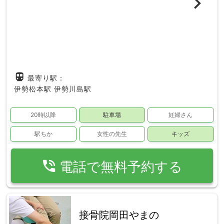
directions_subway
最寄り駅：
伊勢松本駅
伊勢川島駅
20時以降
駐車場
妊婦さん
駅ちか
女性の先生
キッズ
phone_in_talk
電話で無料予約する
接骨院岡田やまの