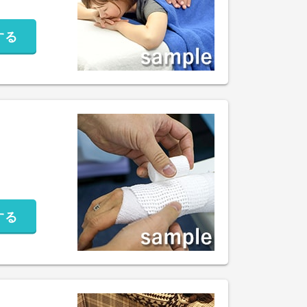
する
する