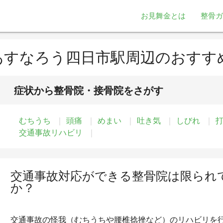
お見舞金とは
整骨ガ
あすなろう四日市駅周辺のおすす
症状から整骨院・接骨院をさがす
むちうち
頭痛
めまい
吐き気
しびれ
交通事故リハビリ
交通事故対応ができる整骨院は限られ
か？
交通事故の怪我（むちうちや腰椎捻挫など）のリハビリを行