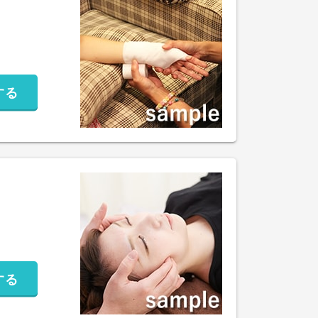
する
する