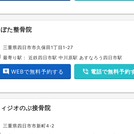
くぼた整骨院
ce
三重県四日市市久保田1丁目1-27
bway
最寄り駅：
近鉄四日市駅
中川原駅
あすなろう四日市駅
add_comment
phone_in_talk
WEBで無料予約する
電話で無料予約
フィジオのぶ接骨院
ce
三重県四日市市新町4-2