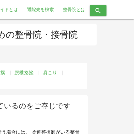
イドとは
通院先を検索
整骨院とは
search
めの整骨院・接骨院
打撲
腰椎捻挫
肩こり
ているのをご存じです
う場合には、 柔道整復師がいる整骨