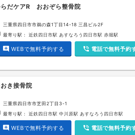
からだケアR おおぞら整骨院
ce
三重県四日市市鵜の森1丁目14-18 三昌ビル2F
bway
最寄り駅：
近鉄四日市駅
あすなろう四日市駅
赤堀駅
add_comment
phone_in_talk
WEBで無料予約する
電話で無料予約
ひおき接骨院
ce
三重県四日市市芝田2丁目3-1
bway
最寄り駅：
近鉄四日市駅
中川原駅
あすなろう四日市駅
add_comment
phone_in_talk
WEBで無料予約する
電話で無料予約