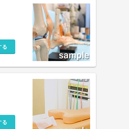
する
する