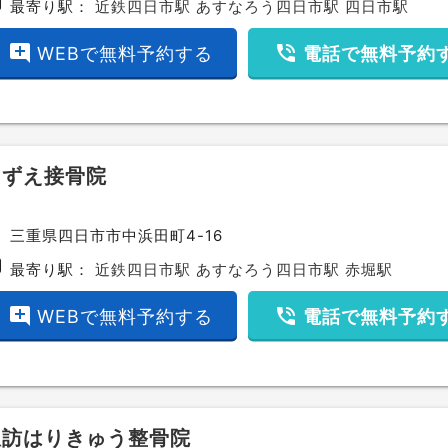
bway
最寄り駅：
近鉄四日市駅
あすなろう四日市駅
四日市駅
add_comment
phone_in_talk
WEBで無料予約する
電話で無料予約
こずえ接骨院
ce
三重県四日市市中浜田町4-16
bway
最寄り駅：
近鉄四日市駅
あすなろう四日市駅
赤堀駅
add_comment
phone_in_talk
WEBで無料予約する
電話で無料予約
諏訪はりきゅう整骨院