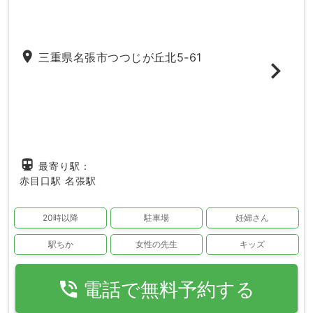
place
三重県名張市つつじが丘北5-61
directions_subway
最寄り駅：
赤目口駅
名張駅
20時以降
駐車場
妊婦さん
駅ちか
女性の先生
キッズ
phone_in_talk
電話で無料予約する