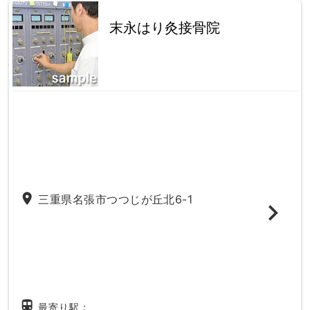
末永はり灸接骨院
place
三重県名張市つつじが丘北6-1
directions_subway
最寄り駅：