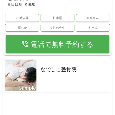
赤目口駅
名張駅
20時以降
駐車場
妊婦さん
駅ちか
女性の先生
キッズ
phone_in_talk
電話で無料予約する
なでしこ整骨院