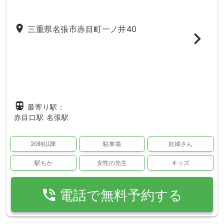
place
三重県名張市赤目町一ノ井40
directions_subway
最寄り駅：
赤目口駅
名張駅
20時以降
駐車場
妊婦さん
駅ちか
女性の先生
キッズ
phone_in_talk
電話で無料予約する