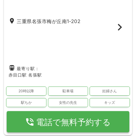
place
三重県名張市梅が丘南1-202
directions_subway
最寄り駅：
赤目口駅
名張駅
20時以降
駐車場
妊婦さん
駅ちか
女性の先生
キッズ
phone_in_talk
電話で無料予約する