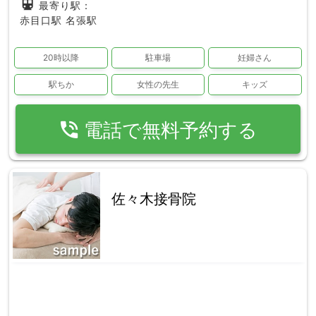
directions_subway
最寄り駅：
赤目口駅
名張駅
20時以降
駐車場
妊婦さん
駅ちか
女性の先生
キッズ
phone_in_talk
電話で無料予約する
佐々木接骨院