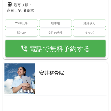
directions_subway
最寄り駅：
赤目口駅
名張駅
20時以降
駐車場
妊婦さん
駅ちか
女性の先生
キッズ
phone_in_talk
電話で無料予約する
安井整骨院