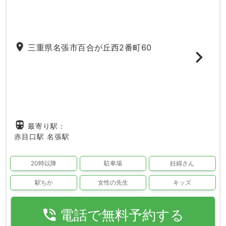
place
三重県名張市百合が丘西2番町60
directions_subway
最寄り駅：
赤目口駅
名張駅
20時以降
駐車場
妊婦さん
駅ちか
女性の先生
キッズ
phone_in_talk
電話で無料予約する