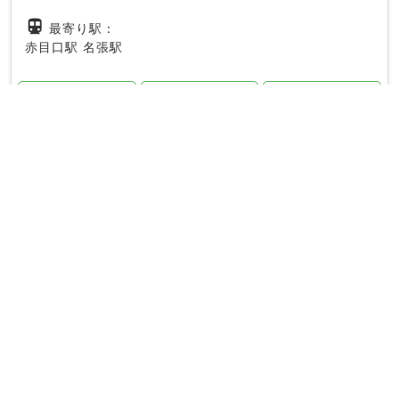
directions_subway
最寄り駅：
赤目口駅
名張駅
20時以降
駐車場
妊婦さん
駅ちか
女性の先生
キッズ
phone_in_talk
電話で無料予約する
なばりもりもと接骨院