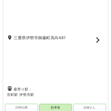
place
三重県伊勢市御薗町高向481
directions_subway
最寄り駅：
宮町駅
伊勢市駅
20時以降
駐車場
妊婦さん