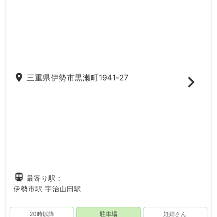
place
三重県伊勢市黒瀬町1941-27
directions_subway
最寄り駅：
伊勢市駅
宇治山田駅
20時以降
駐車場
妊婦さん