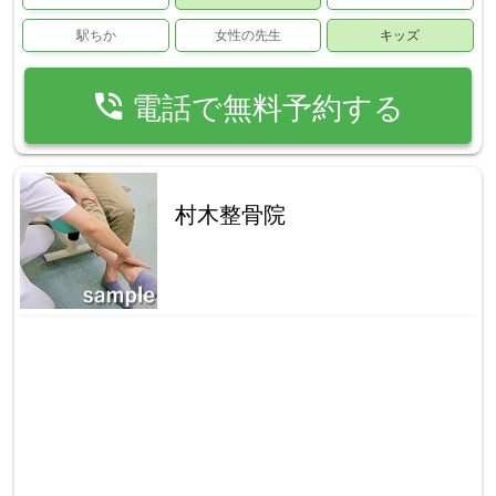
駅ちか
女性の先生
キッズ
phone_in_talk
電話で無料予約する
村木整骨院