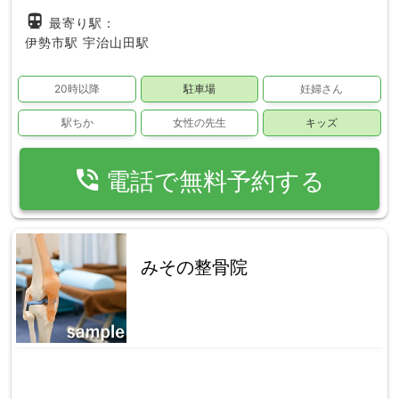
directions_subway
最寄り駅：
伊勢市駅
宇治山田駅
20時以降
駐車場
妊婦さん
駅ちか
女性の先生
キッズ
phone_in_talk
電話で無料予約する
みその整骨院