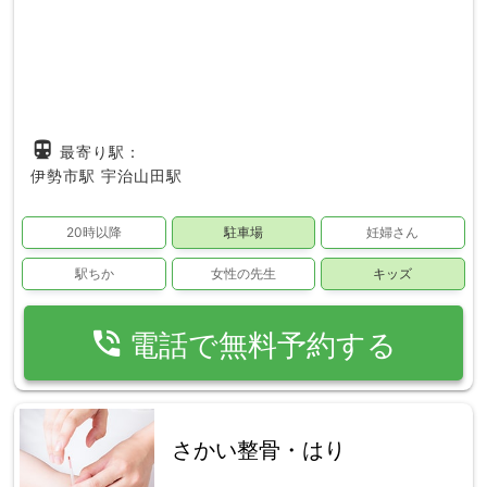
directions_subway
最寄り駅：
伊勢市駅
宇治山田駅
20時以降
駐車場
妊婦さん
駅ちか
女性の先生
キッズ
phone_in_talk
電話で無料予約する
さかい整骨・はり