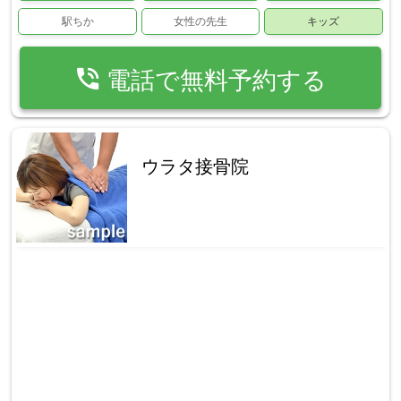
駅ちか
女性の先生
キッズ
phone_in_talk
電話で無料予約する
ウラタ接骨院