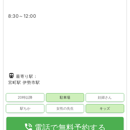
8:30～12:00
directions_subway
最寄り駅：
宮町駅
伊勢市駅
20時以降
駐車場
妊婦さん
駅ちか
女性の先生
キッズ
phone_in_talk
電話で無料予約する