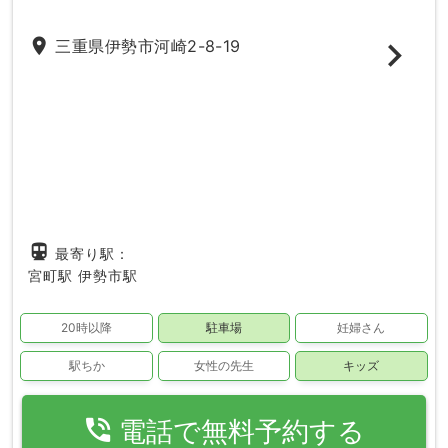
place
三重県伊勢市河崎2-8-19
directions_subway
最寄り駅：
宮町駅
伊勢市駅
20時以降
駐車場
妊婦さん
駅ちか
女性の先生
キッズ
phone_in_talk
電話で無料予約する