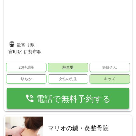
directions_subway
最寄り駅：
宮町駅
伊勢市駅
20時以降
駐車場
妊婦さん
駅ちか
女性の先生
キッズ
phone_in_talk
電話で無料予約する
マリオの鍼・灸整骨院