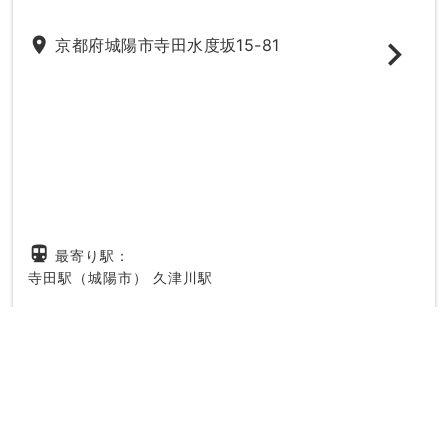
place
京都府城陽市寺田水度坂15-81
directions_subway
最寄り駅：
寺田駅（城陽市）
久津川駅
20時以降
駐車場
妊婦さん
駅ちか
女性の先生
キッズ
phone_in_talk
電話で無料予約する