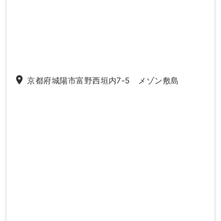
place
京都府城陽市富野西垣内7-5 メゾン敷島