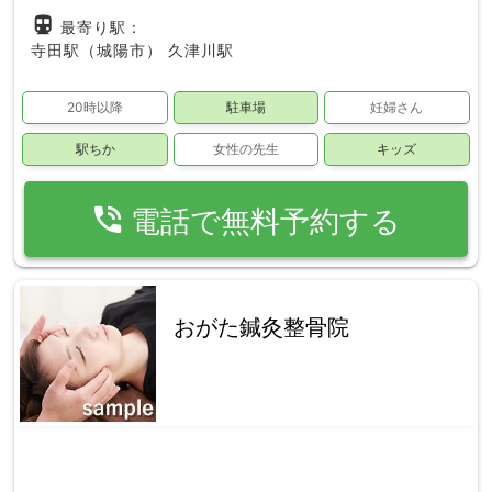
directions_subway
最寄り駅：
寺田駅（城陽市）
久津川駅
20時以降
駐車場
妊婦さん
駅ちか
女性の先生
キッズ
phone_in_talk
電話で無料予約する
おがた鍼灸整骨院