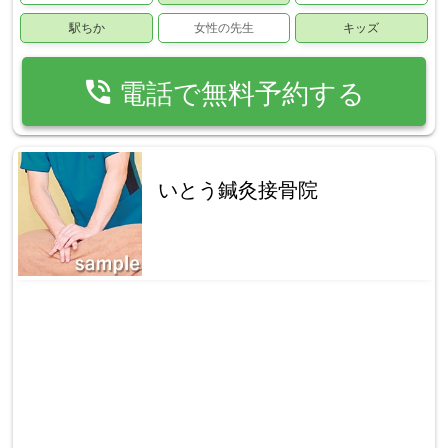
駅ちか
女性の先生
キッズ
phone_in_talk
電話で無料予約する
いとう鍼灸接骨院