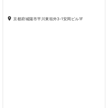
place
京都府城陽市平川東垣外3-1安岡ビル1F