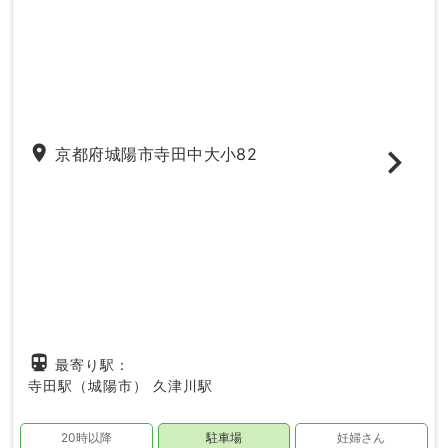
place
京都府城陽市寺田中大小82
directions_subway
最寄り駅：
寺田駅（城陽市）
久津川駅
20時以降
駐車場
妊婦さん