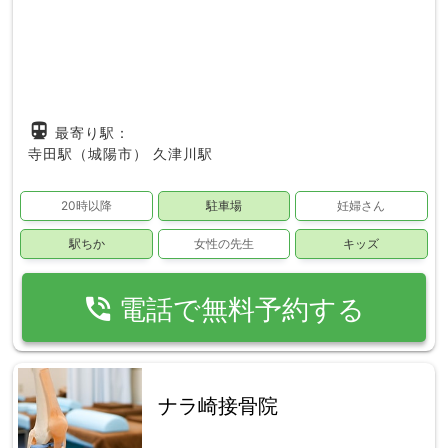
directions_subway
最寄り駅：
寺田駅（城陽市）
久津川駅
20時以降
駐車場
妊婦さん
駅ちか
女性の先生
キッズ
phone_in_talk
電話で無料予約する
ナラ崎接骨院