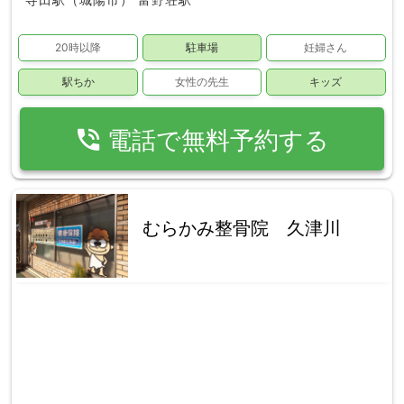
20時以降
駐車場
妊婦さん
駅ちか
女性の先生
キッズ
phone_in_talk
電話で無料予約する
むらかみ整骨院 久津川