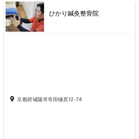
ひかり鍼灸整骨院
place
京都府城陽市寺田樋尻12-74