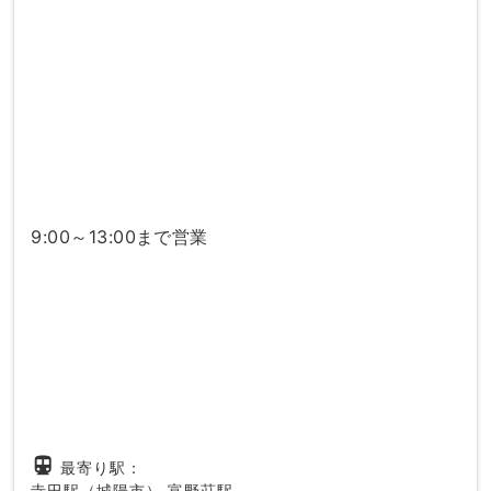
9:00～13:00まで営業
directions_subway
最寄り駅：
寺田駅（城陽市）
富野荘駅