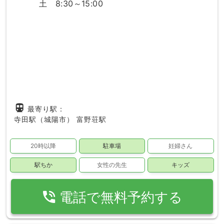
土 8:30～15:00
directions_subway
最寄り駅：
寺田駅（城陽市）
富野荘駅
20時以降
駐車場
妊婦さん
駅ちか
女性の先生
キッズ
phone_in_talk
電話で無料予約する