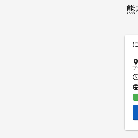
熊
pla
プ
access_t
directions_su