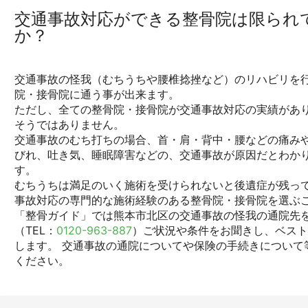
交通事故対応ができる整骨院は限られ
か？
交通事故の怪我（むちうちや腰椎捻挫など）のリハビリを行
院・接骨院に通う事が出来ます。
ただし、全ての整骨院・接骨院が交通事故対応の実績があ
そうではありません。
交通事故のむち打ちの場合、首・肩・背中・腰などの痛みや
びれ、吐き気、睡眠障害などの、交通事故が原因だとわか
す。
むちうちは満足のいく施術を受けられないと後遺症が残っ
事故対応の専門的な施術経験のある整骨院・接骨院を選ぶ
「整骨ガイド」では熊本市北区の交通事故の怪我の通院先
（TEL：
0120-963-887
）ご状況や条件をお聞きし、ベス
します。 交通事故の通院についてや保険の手続きについて
ください。