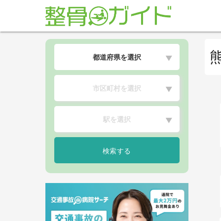
都道府県を選択
▼
市区町村を選択
▼
駅を選択
▼
検索する