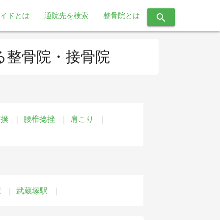
イドとは
通院先を検索
整骨院とは
search
る整骨院・接骨院
打撲
腰椎捻挫
肩こり
駅
武蔵塚駅