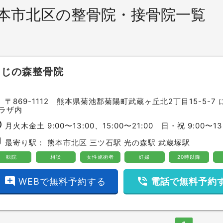
本市北区の整骨院・接骨院一覧
にじの森整骨院
ce
〒869-1112 熊本県菊池郡菊陽町武蔵ヶ丘北2丁目15-5-7
ラザ内
ime
月火木金土 9:00〜13:00、15:00〜21:00 日・祝 9:00〜13
bway
最寄り駅：
熊本市北区
三ツ石駅
光の森駅
武蔵塚駅
転院
相談
女性施術者
妊婦
20時以降
add_comment
phone_in_talk
WEBで無料予約する
電話で無料予約