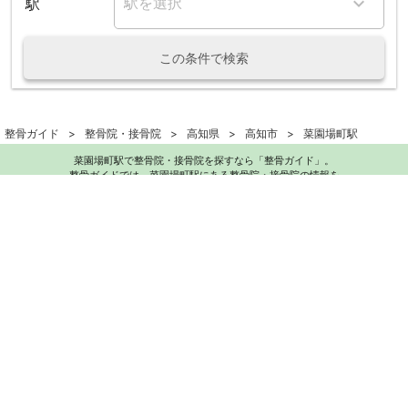
駅
この条件で検索
整骨ガイド
整骨院・接骨院
高知県
高知市
菜園場町駅
菜園場町駅で整骨院・接骨院を探すなら「整骨ガイド」。
整骨ガイドでは、菜園場町駅にある整骨院・接骨院の情報を
掲載しております。また、電話・LINE・WEBにて無料予約もできます。
お気軽にお問い合わせください。
交通事故対応の整骨院をお探しの方へ
電話で無料相談する
TOP
利用規約