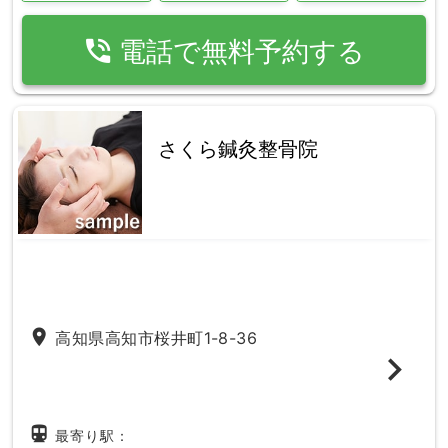
phone_in_talk
電話で無料予約する
さくら鍼灸整骨院
place
高知県高知市桜井町1-8-36
directions_subway
最寄り駅：