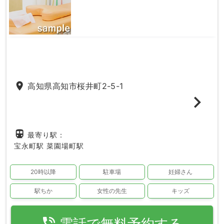
place
高知県高知市桜井町2-5-1
directions_subway
最寄り駅：
宝永町駅
菜園場町駅
20時以降
駐車場
妊婦さん
駅ちか
女性の先生
キッズ
phone_in_talk
電話で無料予約する