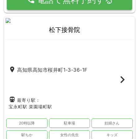
松下接骨院
place
高知県高知市桜井町1-3-36-1F
directions_subway
最寄り駅：
宝永町駅
菜園場町駅
20時以降
駐車場
妊婦さん
駅ちか
女性の先生
キッズ