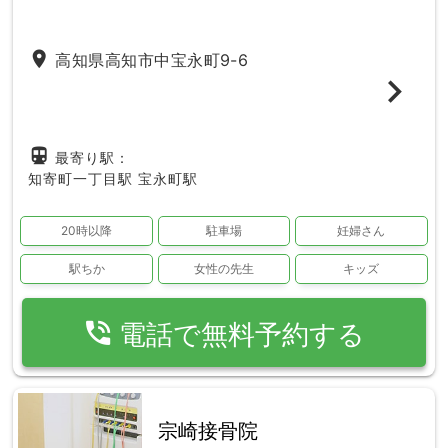
place
高知県高知市中宝永町9-6
directions_subway
最寄り駅：
知寄町一丁目駅
宝永町駅
20時以降
駐車場
妊婦さん
駅ちか
女性の先生
キッズ
phone_in_talk
電話で無料予約する
宗崎接骨院