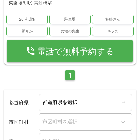
菜園場町駅
高知橋駅
20時以降
駐車場
妊婦さん
駅ちか
女性の先生
キッズ
phone_in_talk
電話で無料予約する
1
都道府県
市区町村