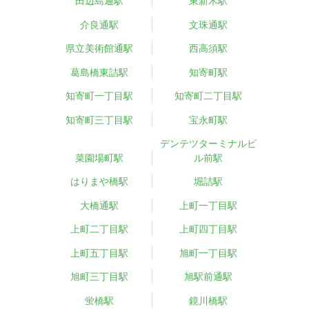
田辺島通駅
東新木駅
介良通駅
文珠通駅
県立美術館通駅
西高須駅
葛島橋東詰駅
知寄町駅
知寄町一丁目駅
知寄町二丁目駅
知寄町三丁目駅
宝永町駅
デンテツターミナルビ
菜園場町駅
ル前駅
はりまや橋駅
堀詰駅
大橋通駅
上町一丁目駅
上町二丁目駅
上町四丁目駅
上町五丁目駅
旭町一丁目駅
旭町三丁目駅
旭駅前通駅
蛍橋駅
鏡川橋駅