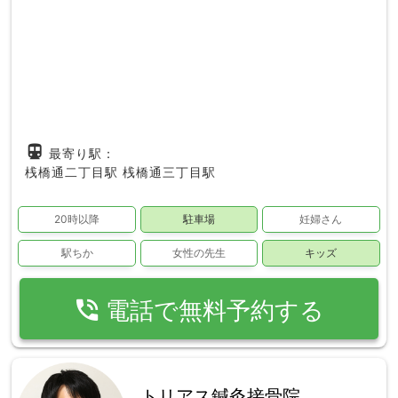
directions_subway
最寄り駅：
桟橋通二丁目駅
桟橋通三丁目駅
20時以降
駐車場
妊婦さん
駅ちか
女性の先生
キッズ
phone_in_talk
電話で無料予約する
トリアス鍼灸接骨院