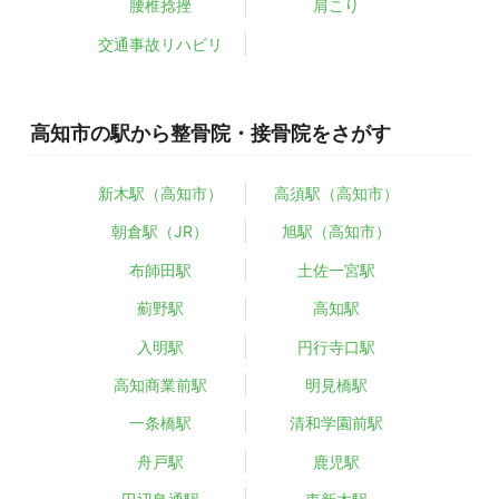
腰椎捻挫
肩こり
交通事故リハビリ
高知市の駅から整骨院・接骨院をさがす
新木駅（高知市）
高須駅（高知市）
朝倉駅（JR）
旭駅（高知市）
布師田駅
土佐一宮駅
薊野駅
高知駅
入明駅
円行寺口駅
高知商業前駅
明見橋駅
一条橋駅
清和学園前駅
舟戸駅
鹿児駅