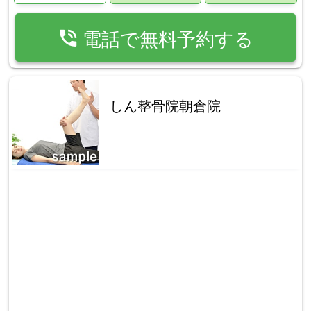
phone_in_talk
電話で無料予約する
しん整骨院朝倉院