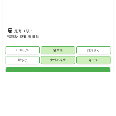
directions_subway
最寄り駅：
鴨部駅
曙町東町駅
20時以降
駐車場
妊婦さん
駅ちか
女性の先生
キッズ
phone_in_talk
電話で無料予約する
和泉接骨院