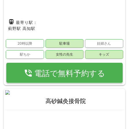
directions_subway
最寄り駅：
薊野駅
高知駅
20時以降
駐車場
妊婦さん
駅ちか
女性の先生
キッズ
phone_in_talk
電話で無料予約する
高砂鍼灸接骨院