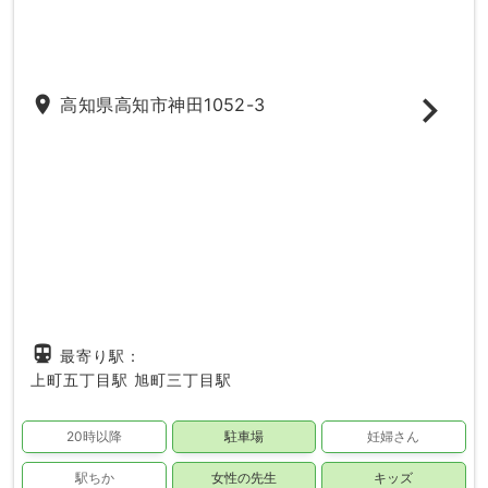
place
高知県高知市神田1052-3
directions_subway
最寄り駅：
上町五丁目駅
旭町三丁目駅
20時以降
駐車場
妊婦さん
駅ちか
女性の先生
キッズ