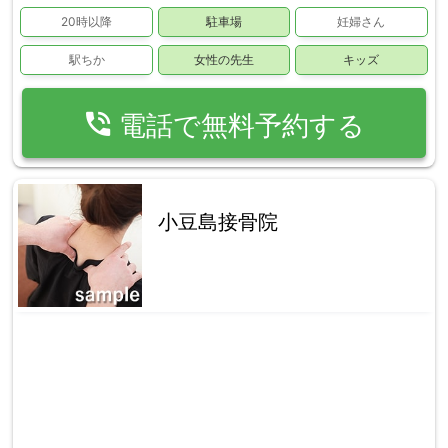
20時以降
駐車場
妊婦さん
駅ちか
女性の先生
キッズ
phone_in_talk
電話で無料予約する
小豆島接骨院