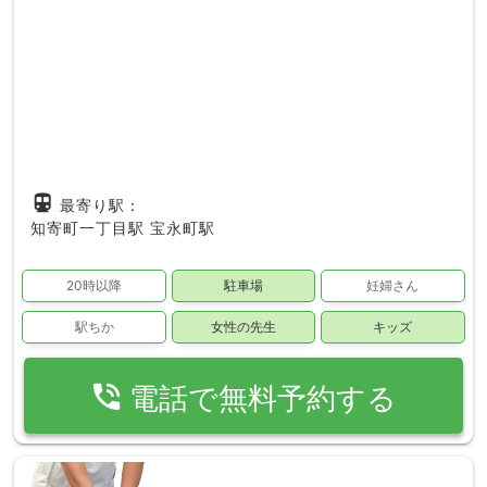
directions_subway
最寄り駅：
知寄町一丁目駅
宝永町駅
20時以降
駐車場
妊婦さん
駅ちか
女性の先生
キッズ
phone_in_talk
電話で無料予約する