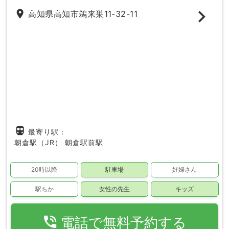
place
高知県高知市鵜来巣11-32-11
directions_subway
最寄り駅：
朝倉駅（JR）
朝倉駅前駅
20時以降
駐車場
妊婦さん
駅ちか
女性の先生
キッズ
phone_in_talk
電話で無料予約する