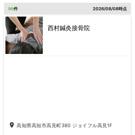
96
件
2026/08/08時点
西村鍼灸接骨院
place
高知県高知市高見町380 ジョイフル高見1F