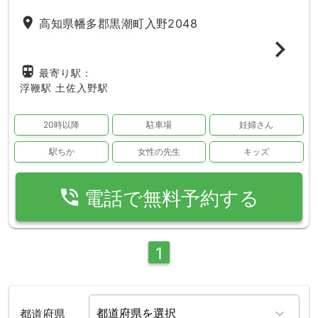
place
高知県幡多郡黒潮町入野2048
directions_subway
最寄り駅：
浮鞭駅
土佐入野駅
20時以降
駐車場
妊婦さん
駅ちか
女性の先生
キッズ
phone_in_talk
電話で無料予約する
1
都道府県