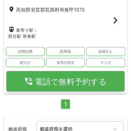
place
高知県安芸郡芸西村和食甲1372
directions_subway
最寄り駅：
西分駅
和食駅
20時以降
駐車場
妊婦さん
駅ちか
女性の先生
キッズ
phone_in_talk
電話で無料予約する
1
都道府県