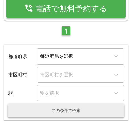
phone_in_talk
電話で無料予約する
1
都道府県
市区町村
駅
この条件で検索