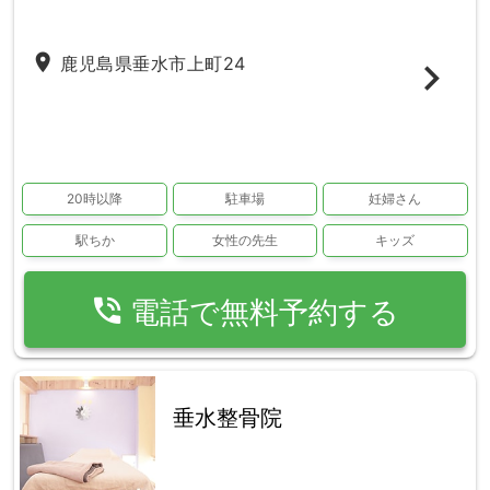
place
鹿児島県垂水市上町24
20時以降
駐車場
妊婦さん
駅ちか
女性の先生
キッズ
phone_in_talk
電話で無料予約する
垂水整骨院