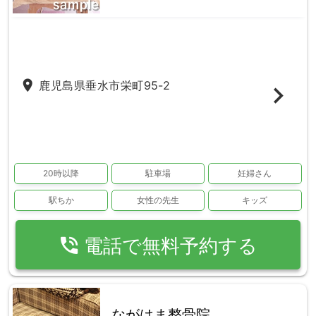
place
鹿児島県垂水市栄町95-2
20時以降
駐車場
妊婦さん
駅ちか
女性の先生
キッズ
phone_in_talk
電話で無料予約する
ながはま整骨院