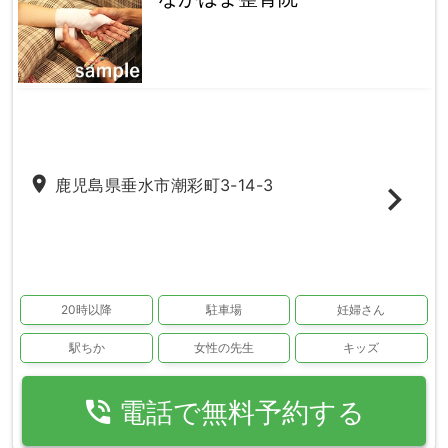
place
鹿児島県垂水市潮彩町3-14-3
20時以降
駐車場
妊婦さん
駅ちか
女性の先生
キッズ
phone_in_talk
電話で無料予約する