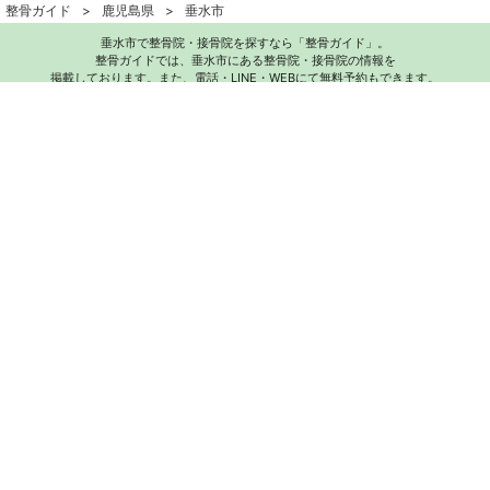
整骨ガイド
鹿児島県
垂水市
垂水市で整骨院・接骨院を探すなら「整骨ガイド」。
整骨ガイドでは、垂水市にある整骨院・接骨院の情報を
掲載しております。また、電話・LINE・WEBにて無料予約もできます。
お気軽にお問い合わせください。
交通事故対応の整骨院をお探しの方へ
電話で無料相談する
TOP
利用規約
プライバシーポリシー
サイト運営方針
反社会的勢力に対する基本方針
© 整骨ガイド 2019
運営会社：株式会社ハッピーズ