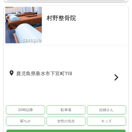
村野整骨院
place
鹿児島県垂水市下宮町118
20時以降
駐車場
妊婦さん
駅ちか
女性の先生
キッズ