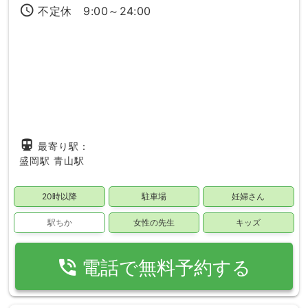
access_time
不定休 9:00～24:00
directions_subway
最寄り駅：
盛岡駅
青山駅
20時以降
駐車場
妊婦さん
駅ちか
女性の先生
キッズ
phone_in_talk
電話で無料予約する