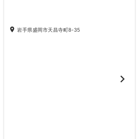
place
岩手県盛岡市天昌寺町8-35