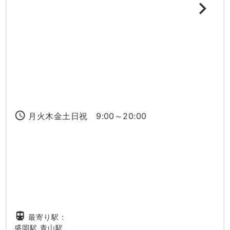
access_time
月火木金土日祝 9:00～20:00
directions_subway
最寄り駅：
盛岡駅
青山駅