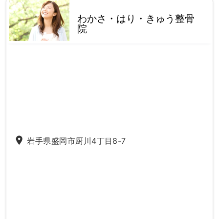
わかさ・はり・きゅう整骨
院
place
岩手県盛岡市厨川4丁目8-7