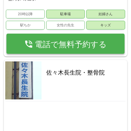
20時以降
駐車場
妊婦さん
駅ちか
女性の先生
キッズ
phone_in_talk
電話で無料予約する
佐々木長生院・整骨院