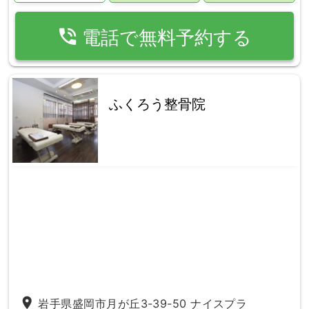
phone_in_talk
電話で無料予約する
ふくろう整骨院
place
岩手県盛岡市月が丘3-39-50 ナイスプラ