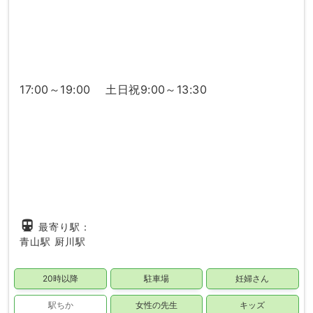
17:00～19:00 土日祝9:00～13:30
directions_subway
最寄り駅：
青山駅
厨川駅
20時以降
駐車場
妊婦さん
駅ちか
女性の先生
キッズ