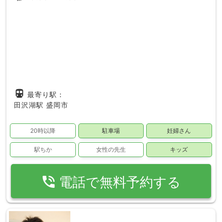
directions_subway
最寄り駅：
田沢湖駅
盛岡市
20時以降
駐車場
妊婦さん
駅ちか
女性の先生
キッズ
phone_in_talk
電話で無料予約する