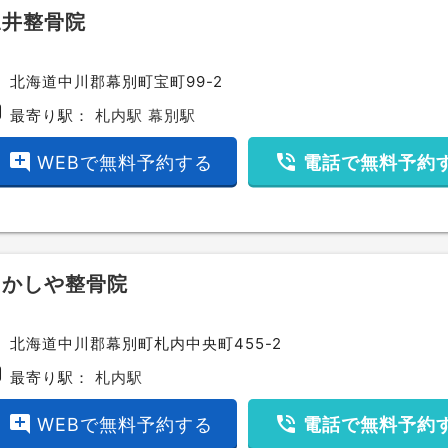
三井整骨院
ce
北海道中川郡幕別町宝町99-2
bway
最寄り駅：
札内駅
幕別駅
add_comment
phone_in_talk
WEBで無料予約する
電話で無料予約
あかしや整骨院
ce
北海道中川郡幕別町札内中央町455-2
bway
最寄り駅：
札内駅
add_comment
phone_in_talk
WEBで無料予約する
電話で無料予約