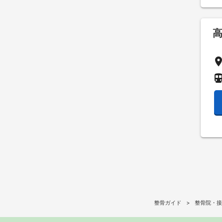
pla
directions_su
整骨ガイド
整骨院・接