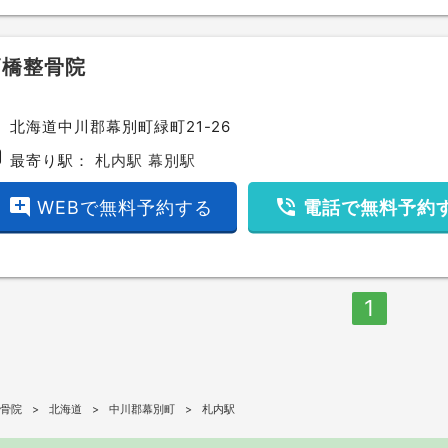
高橋整骨院
ce
北海道中川郡幕別町緑町21-26
bway
最寄り駅：
札内駅
幕別駅
add_comment
phone_in_talk
WEBで無料予約する
電話で無料予約
1
骨院
北海道
中川郡幕別町
札内駅