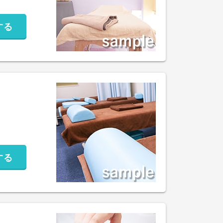
する
する