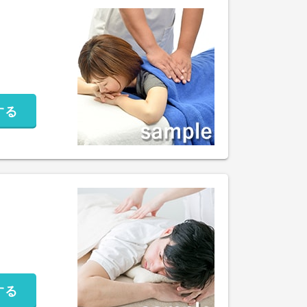
する
する