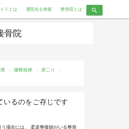
イドとは
通院先を検索
整骨院とは
search
接骨院
打撲
腰椎捻挫
肩こり
ているのをご存じです
う場合には、 柔道整復師がいる整骨