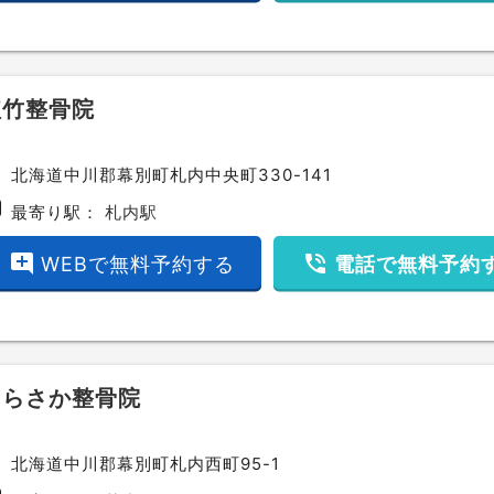
植竹整骨院
ce
北海道中川郡幕別町札内中央町330-141
bway
最寄り駅：
札内駅
add_comment
phone_in_talk
WEBで無料予約する
電話で無料予約
てらさか整骨院
ce
北海道中川郡幕別町札内西町95-1