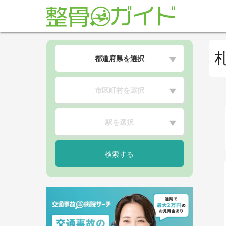
都道府県を選択
▼
市区町村を選択
▼
駅を選択
▼
検索する