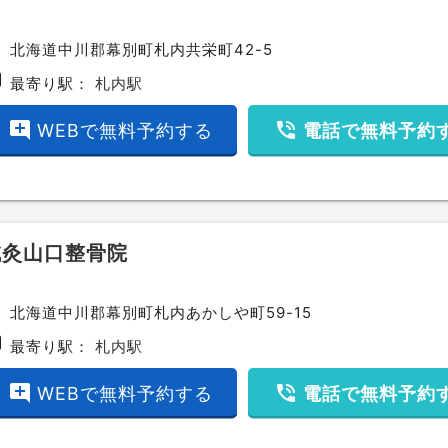
ce
北海道中川郡幕別町札内共栄町42-5
bway
最寄り駅：
札内駅
add_comment
phone_in_talk
WEBで無料予約する
電話で無料予約
鍼灸山口整骨院
ce
北海道中川郡幕別町札内あかしや町59-15
bway
最寄り駅：
札内駅
add_comment
phone_in_talk
WEBで無料予約する
電話で無料予約