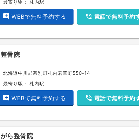
bway
最寄り駅：
札内駅
add_comment
phone_in_talk
WEBで無料予約する
電話で無料予約
柏整骨院
ce
北海道中川郡幕別町札内若草町550-14
bway
最寄り駅：
札内駅
add_comment
phone_in_talk
WEBで無料予約する
電話で無料予約
さがら整骨院