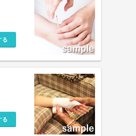
する
する