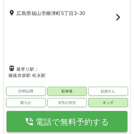
place
広島県福山市柳津町5丁目3-30
directions_subway
最寄り駅：
備後赤坂駅
松永駅
20時以降
駐車場
妊婦さん
駅ちか
女性の先生
キッズ
phone_in_talk
電話で無料予約する