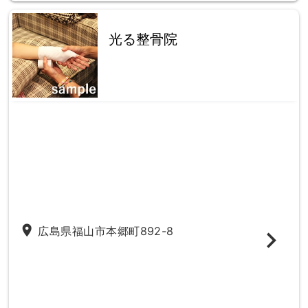
光る整骨院
place
広島県福山市本郷町892-8