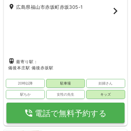
place
広島県福山市赤坂町赤坂305-1
directions_subway
最寄り駅：
備後本庄駅
備後赤坂駅
20時以降
駐車場
妊婦さん
駅ちか
女性の先生
キッズ
phone_in_talk
電話で無料予約する