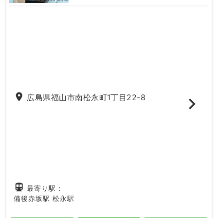
place
広島県福山市南松永町1丁目22-8
directions_subway
最寄り駅：
備後赤坂駅
松永駅