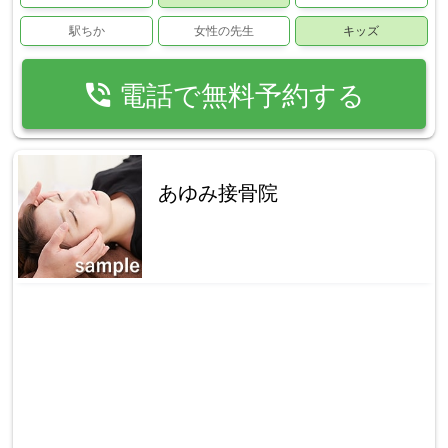
駅ちか
女性の先生
キッズ
phone_in_talk
電話で無料予約する
あゆみ接骨院