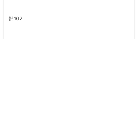
部102
directions_subway
最寄り駅：
備後本庄駅
備後赤坂駅
20時以降
駐車場
妊婦さん
駅ちか
女性の先生
キッズ
phone_in_talk
電話で無料予約する