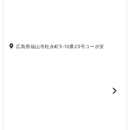
place
広島県福山市松永町5-10番23号コーポ安