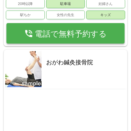
20時以降
駐車場
妊婦さん
駅ちか
女性の先生
キッズ
phone_in_talk
電話で無料予約する
おがわ鍼灸接骨院