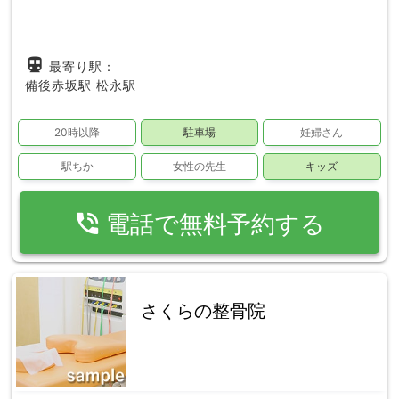
directions_subway
最寄り駅：
備後赤坂駅
松永駅
20時以降
駐車場
妊婦さん
駅ちか
女性の先生
キッズ
phone_in_talk
電話で無料予約する
さくらの整骨院