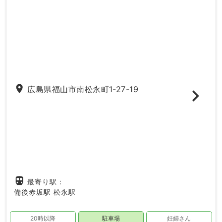
place
広島県福山市南松永町1-27-19
directions_subway
最寄り駅：
備後赤坂駅
松永駅
20時以降
駐車場
妊婦さん