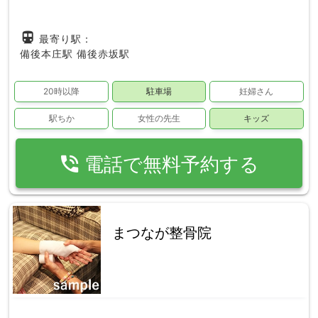
directions_subway
最寄り駅：
備後本庄駅
備後赤坂駅
20時以降
駐車場
妊婦さん
駅ちか
女性の先生
キッズ
phone_in_talk
電話で無料予約する
まつなが整骨院