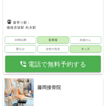
directions_subway
最寄り駅：
備後赤坂駅
松永駅
20時以降
駐車場
妊婦さん
駅ちか
女性の先生
キッズ
phone_in_talk
電話で無料予約する
藤岡接骨院