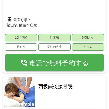
directions_subway
最寄り駅：
福山駅
備後本庄駅
20時以降
駐車場
妊婦さん
駅ちか
女性の先生
キッズ
phone_in_talk
電話で無料予約する
西坂鍼灸接骨院