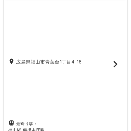
place
広島県福山市青葉台1丁目4-16
directions_subway
最寄り駅：
福山駅
備後本庄駅