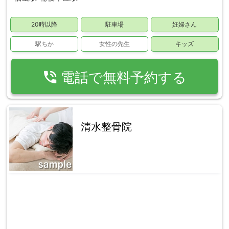
20時以降
駐車場
妊婦さん
駅ちか
女性の先生
キッズ
phone_in_talk
電話で無料予約する
清水整骨院