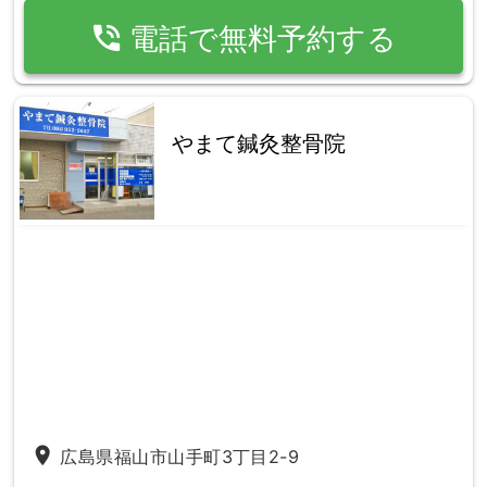
phone_in_talk
電話で無料予約する
やまて鍼灸整骨院
place
広島県福山市山手町3丁目2-9