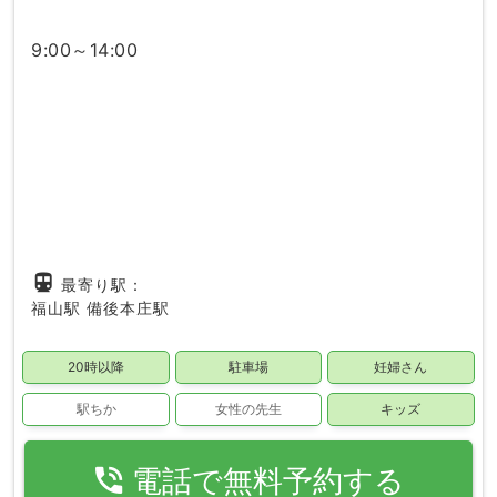
9:00～14:00
directions_subway
最寄り駅：
福山駅
備後本庄駅
20時以降
駐車場
妊婦さん
駅ちか
女性の先生
キッズ
phone_in_talk
電話で無料予約する