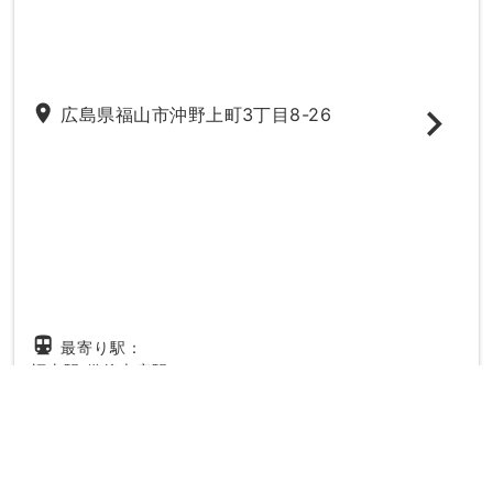
place
広島県福山市沖野上町3丁目8-26
directions_subway
最寄り駅：
福山駅
備後本庄駅
20時以降
駐車場
妊婦さん
駅ちか
女性の先生
キッズ