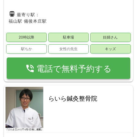
directions_subway
最寄り駅：
福山駅
備後本庄駅
20時以降
駐車場
妊婦さん
駅ちか
女性の先生
キッズ
phone_in_talk
電話で無料予約する
らいら鍼灸整骨院