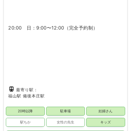
20:00 日：9:00〜12:00（完全予約制）
directions_subway
最寄り駅：
福山駅
備後本庄駅
20時以降
駐車場
妊婦さん
駅ちか
女性の先生
キッズ