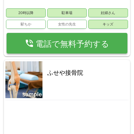
20時以降
駐車場
妊婦さん
駅ちか
女性の先生
キッズ
phone_in_talk
電話で無料予約する
ふせや接骨院