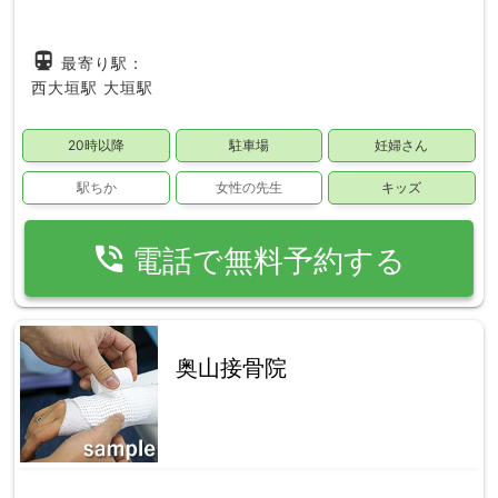
directions_subway
最寄り駅：
西大垣駅
大垣駅
20時以降
駐車場
妊婦さん
駅ちか
女性の先生
キッズ
phone_in_talk
電話で無料予約する
奥山接骨院