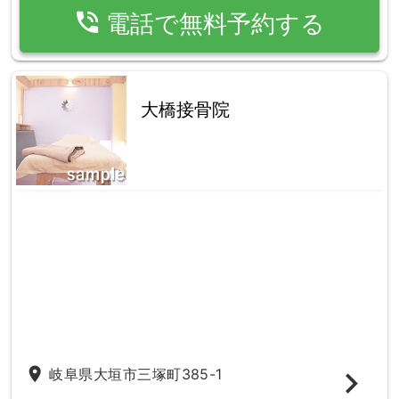
phone_in_talk
電話で無料予約する
大橋接骨院
place
岐阜県大垣市三塚町385-1