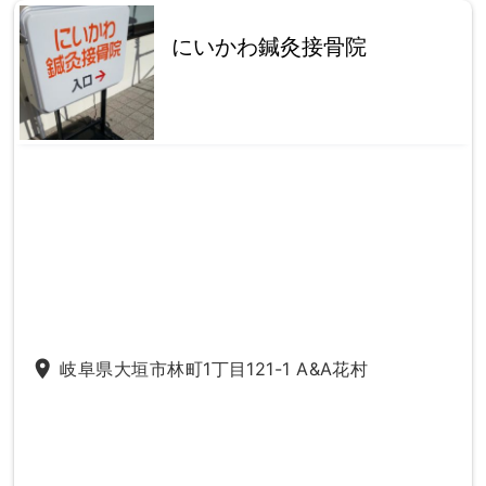
にいかわ鍼灸接骨院
place
岐阜県大垣市林町1丁目121-1 A&A花村