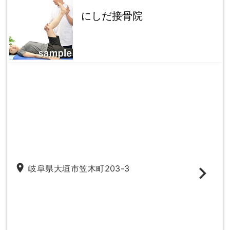
にしだ接骨院
place
岐阜県大垣市笠木町203-3