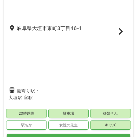
place
岐阜県大垣市東町3丁目46-1
directions_subway
最寄り駅：
大垣駅
室駅
20時以降
駐車場
妊婦さん
駅ちか
女性の先生
キッズ