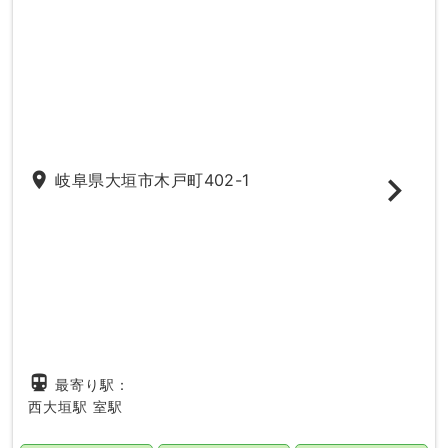
place
岐阜県大垣市木戸町402-1
directions_subway
最寄り駅：
西大垣駅
室駅