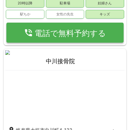
20時以降
駐車場
妊婦さん
駅ちか
女性の先生
キッズ
phone_in_talk
電話で無料予約する
中川接骨院
place
岐阜県大垣市中川町4-133