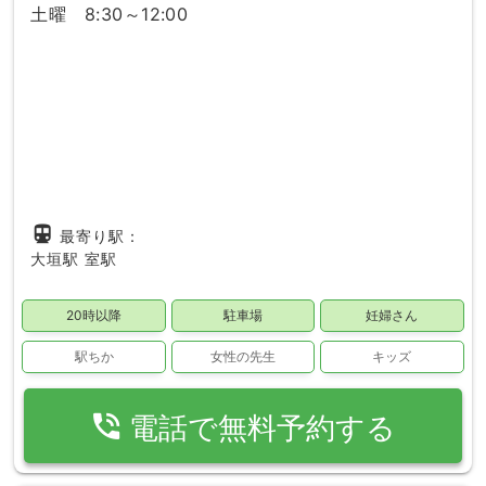
土曜 8:30～12:00
directions_subway
最寄り駅：
大垣駅
室駅
20時以降
駐車場
妊婦さん
駅ちか
女性の先生
キッズ
phone_in_talk
電話で無料予約する