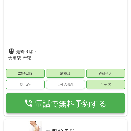
directions_subway
最寄り駅：
大垣駅
室駅
20時以降
駐車場
妊婦さん
駅ちか
女性の先生
キッズ
phone_in_talk
電話で無料予約する