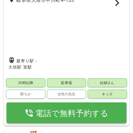
directions_subway
最寄り駅：
大垣駅
室駅
20時以降
駐車場
妊婦さん
駅ちか
女性の先生
キッズ
phone_in_talk
電話で無料予約する