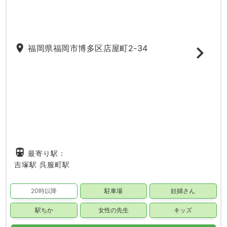
place
福岡県福岡市博多区店屋町2-34
directions_subway
最寄り駅：
吉塚駅
呉服町駅
20時以降
駐車場
妊婦さん
駅ちか
女性の先生
キッズ