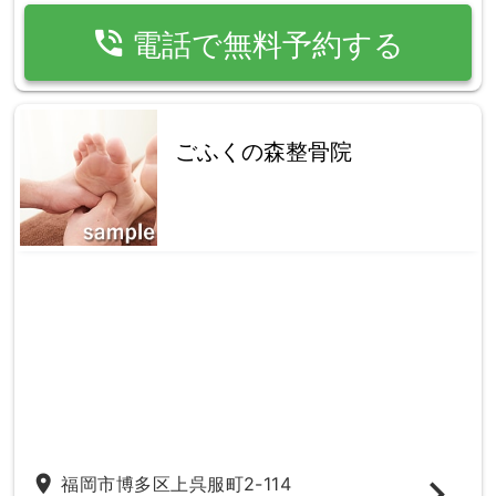
phone_in_talk
電話で無料予約する
ごふくの森整骨院
place
福岡市博多区上呉服町2-114