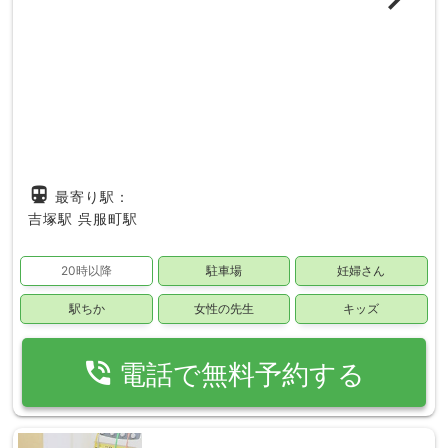
directions_subway
最寄り駅：
吉塚駅
呉服町駅
20時以降
駐車場
妊婦さん
駅ちか
女性の先生
キッズ
phone_in_talk
電話で無料予約する