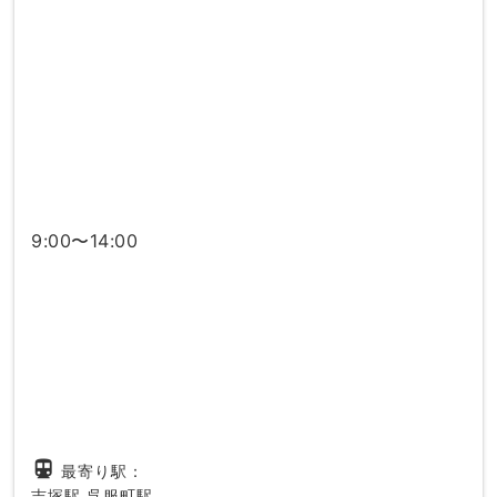
9:00〜14:00
directions_subway
最寄り駅：
吉塚駅
呉服町駅