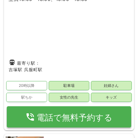
directions_subway
最寄り駅：
吉塚駅
呉服町駅
20時以降
駐車場
妊婦さん
駅ちか
女性の先生
キッズ
phone_in_talk
電話で無料予約する