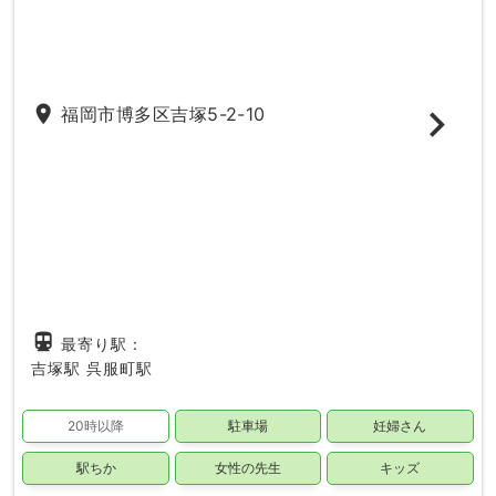
place
福岡市博多区吉塚5-2-10
directions_subway
最寄り駅：
吉塚駅
呉服町駅
20時以降
駐車場
妊婦さん
駅ちか
女性の先生
キッズ