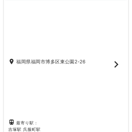
place
福岡県福岡市博多区東公園2-26
directions_subway
最寄り駅：
吉塚駅
呉服町駅