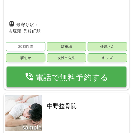
directions_subway
最寄り駅：
吉塚駅
呉服町駅
20時以降
駐車場
妊婦さん
駅ちか
女性の先生
キッズ
phone_in_talk
電話で無料予約する
中野整骨院