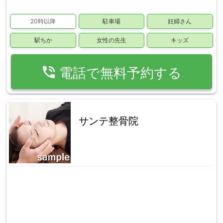
20時以降
駐車場
妊婦さん
駅ちか
女性の先生
キッズ
phone_in_talk
電話で無料予約する
サンテ整骨院