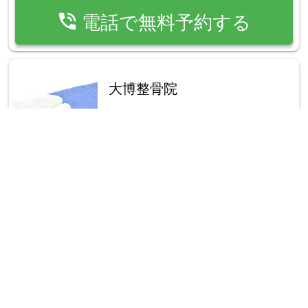
phone_in_talk
電話で無料予約する
大博整骨院
place
福岡県福岡市博多区大博町8-8