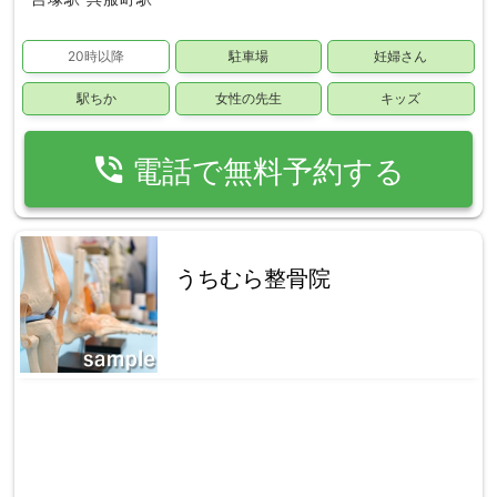
20時以降
駐車場
妊婦さん
駅ちか
女性の先生
キッズ
phone_in_talk
電話で無料予約する
うちむら整骨院