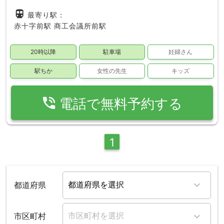
directions_subway
最寄り駅：
赤十字前駅
商工会議所前駅
20時以降
駐車場
妊婦さん
駅ちか
女性の先生
キッズ
phone_in_talk
電話で無料予約する
1
都道府県
市区町村