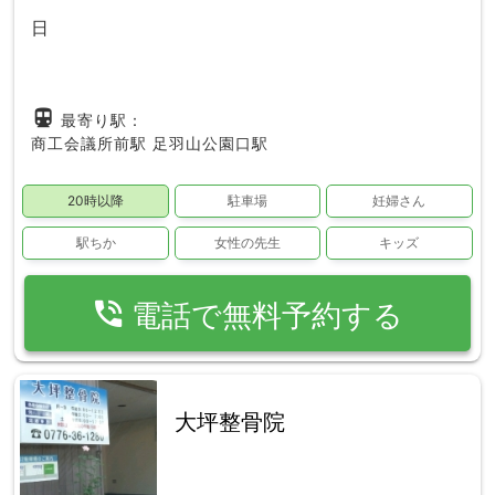
日
directions_subway
最寄り駅：
商工会議所前駅
足羽山公園口駅
20時以降
駐車場
妊婦さん
駅ちか
女性の先生
キッズ
phone_in_talk
電話で無料予約する
大坪整骨院