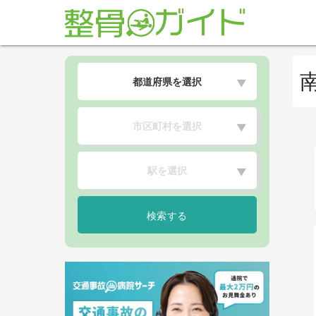
都道府県を選択
▼
市区町村を選択
▼
駅を選択
▼
検索する