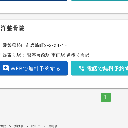
東洋整骨院
ce
愛媛県松山市岩崎町2-2-24-1F
bway
最寄り駅：
警察署前駅
南町駅
道後公園駅
add_comment
phone_in_talk
WEBで無料予約する
電話で無料予約
1
骨院
愛媛県
松山市
南町駅