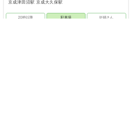
京成津田沼駅
京成大久保駅
20時以降
駐車場
妊婦さん
駅ちか
女性の先生
キッズ
phone_in_talk
電話で無料予約する
大久保接骨院