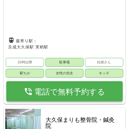
directions_subway
最寄り駅：
京成大久保駅
実籾駅
20時以降
駐車場
妊婦さん
駅ちか
女性の先生
キッズ
phone_in_talk
電話で無料予約する
大久保まりも整骨院・鍼灸
院