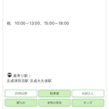
祝 10:00～13:00、15:00～18:00
directions_subway
最寄り駅：
京成津田沼駅
京成大久保駅
20時以降
駐車場
妊婦さん
駅ちか
女性の先生
キッズ