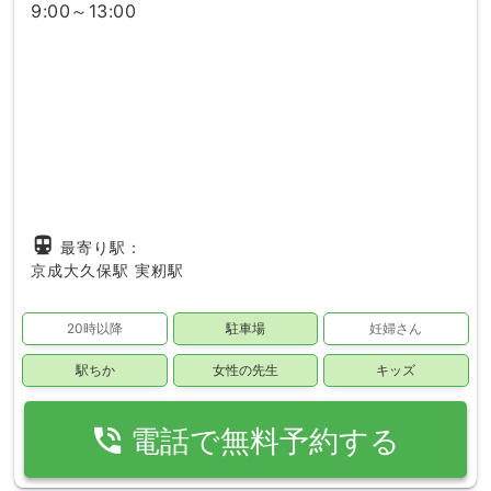
9:00～13:00
directions_subway
最寄り駅：
京成大久保駅
実籾駅
20時以降
駐車場
妊婦さん
駅ちか
女性の先生
キッズ
phone_in_talk
電話で無料予約する