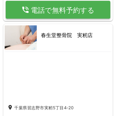
phone_in_talk
電話で無料予約する
春生堂整骨院 実籾店
place
千葉県習志野市実籾5丁目4-20