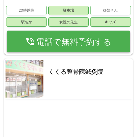
20時以降
駐車場
妊婦さん
駅ちか
女性の先生
キッズ
phone_in_talk
電話で無料予約する
くくる整骨院鍼灸院