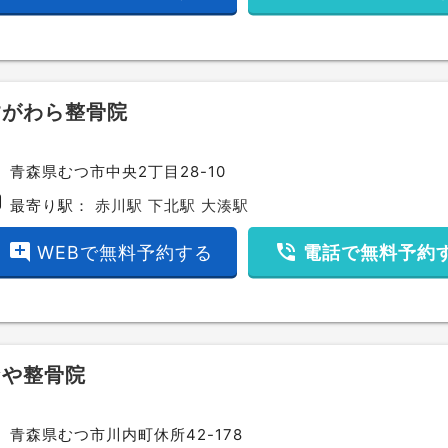
すがわら整骨院
ce
青森県むつ市中央2丁目28-10
bway
最寄り駅：
赤川駅
下北駅
大湊駅
add_comment
phone_in_talk
WEBで無料予約する
電話で無料予約
なや整骨院
ce
青森県むつ市川内町休所42-178