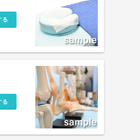
する
する