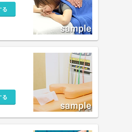
する
する