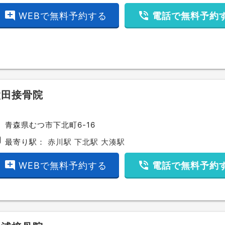
add_comment
phone_in_talk
WEBで無料予約する
電話で無料予約
太田接骨院
ce
青森県むつ市下北町6-16
bway
最寄り駅：
赤川駅
下北駅
大湊駅
add_comment
phone_in_talk
WEBで無料予約する
電話で無料予約