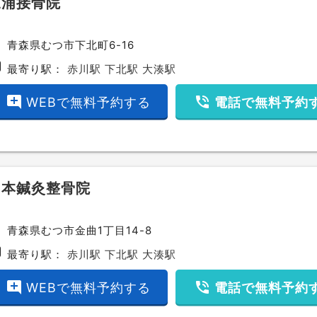
三浦接骨院
ce
青森県むつ市下北町6-16
bway
最寄り駅：
赤川駅
下北駅
大湊駅
add_comment
phone_in_talk
WEBで無料予約する
電話で無料予約
岡本鍼灸整骨院
ce
青森県むつ市金曲1丁目14-8
bway
最寄り駅：
赤川駅
下北駅
大湊駅
add_comment
phone_in_talk
WEBで無料予約する
電話で無料予約