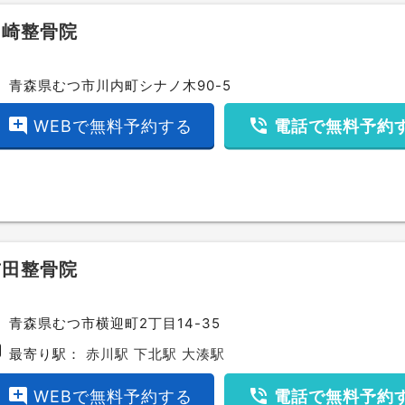
山崎整骨院
ce
青森県むつ市川内町シナノ木90-5
add_comment
phone_in_talk
WEBで無料予約する
電話で無料予約
吉田整骨院
ce
青森県むつ市横迎町2丁目14-35
bway
最寄り駅：
赤川駅
下北駅
大湊駅
add_comment
phone_in_talk
WEBで無料予約する
電話で無料予約