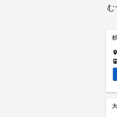
む
pla
directions_su