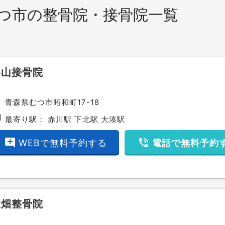
つ市の整骨院・接骨院一覧
杉山接骨院
ce
青森県むつ市昭和町17-18
bway
最寄り駅：
赤川駅
下北駅
大湊駅
add_comment
phone_in_talk
WEBで無料予約する
電話で無料予約
大畑整骨院