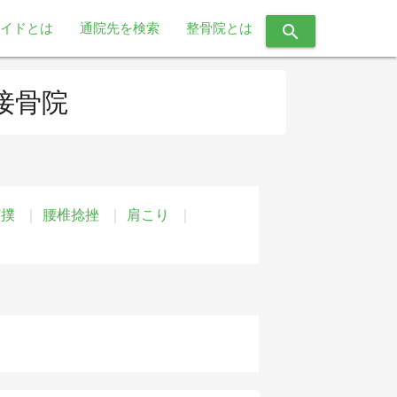
イドとは
通院先を検索
整骨院とは
search
接骨院
打撲
腰椎捻挫
肩こり