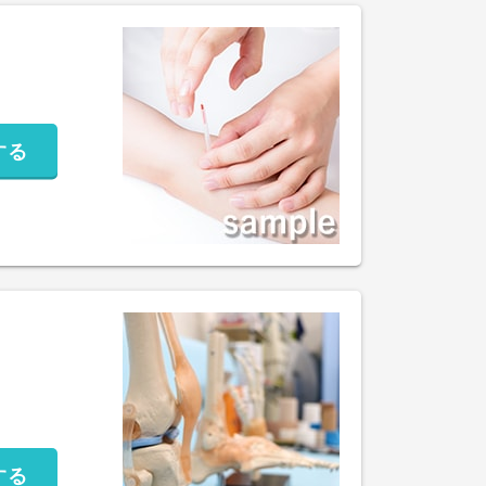
する
する