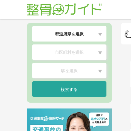
都道府県を選択
▼
市区町村を選択
▼
駅を選択
▼
検索する