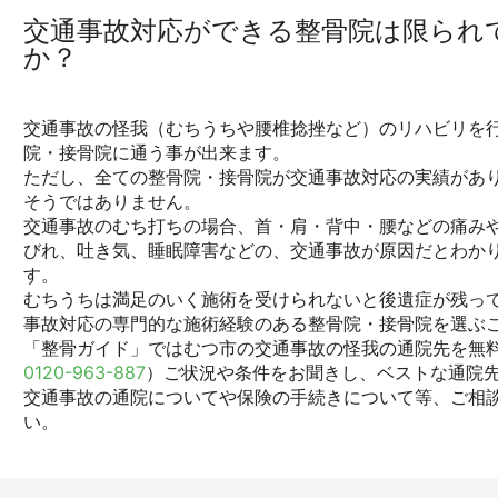
交通事故対応ができる整骨院は限られ
か？
交通事故の怪我（むちうちや腰椎捻挫など）のリハビリを行
院・接骨院に通う事が出来ます。
ただし、全ての整骨院・接骨院が交通事故対応の実績があ
そうではありません。
交通事故のむち打ちの場合、首・肩・背中・腰などの痛みや
びれ、吐き気、睡眠障害などの、交通事故が原因だとわか
す。
むちうちは満足のいく施術を受けられないと後遺症が残っ
事故対応の専門的な施術経験のある整骨院・接骨院を選ぶ
「整骨ガイド」ではむつ市の交通事故の怪我の通院先を無料
0120-963-887
）ご状況や条件をお聞きし、ベストな通院
交通事故の通院についてや保険の手続きについて等、ご相
い。