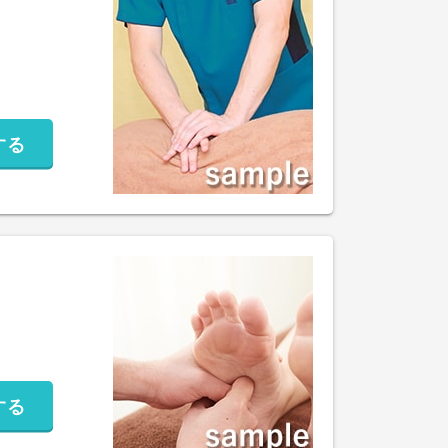
する
する