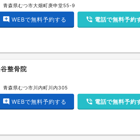
ce
青森県むつ市大畑町庚申堂55-9
add_comment
phone_in_talk
WEBで無料予約する
電話で無料予約
長谷整骨院
ce
青森県むつ市川内町川内305
add_comment
phone_in_talk
WEBで無料予約する
電話で無料予約