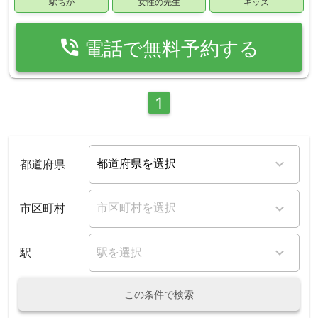
駅ちか
女性の先生
キッズ
phone_in_talk
電話で無料予約する
1
都道府県
市区町村
駅
この条件で検索