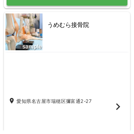
うめむら接骨院
place
愛知県名古屋市瑞穂区彌富通2-27