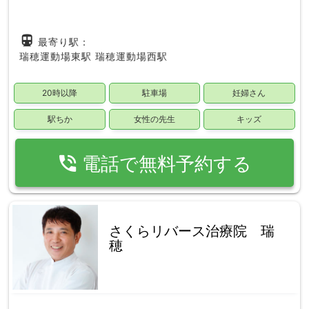
directions_subway
最寄り駅：
瑞穂運動場東駅
瑞穂運動場西駅
20時以降
駐車場
妊婦さん
駅ちか
女性の先生
キッズ
phone_in_talk
電話で無料予約する
さくらリバース治療院 瑞
穂