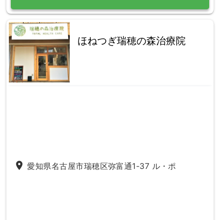
ほねつぎ瑞穂の森治療院
place
愛知県名古屋市瑞穂区弥富通1-37 ル・ポ