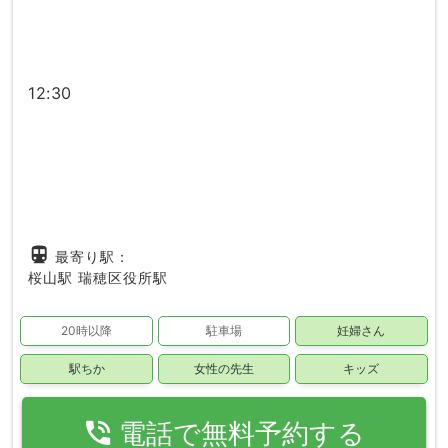
12:30
directions_subway
最寄り駅：
桜山駅
瑞穂区役所駅
20時以降
駐車場
妊婦さん
駅ちか
女性の先生
キッズ
phone_in_talk
電話で無料予約する