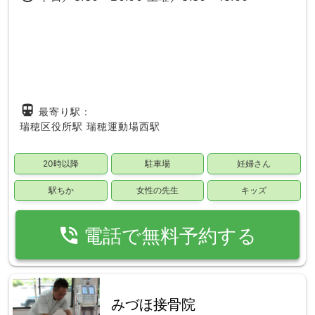
directions_subway
最寄り駅：
瑞穂区役所駅
瑞穂運動場西駅
20時以降
駐車場
妊婦さん
駅ちか
女性の先生
キッズ
phone_in_talk
電話で無料予約する
みづほ接骨院