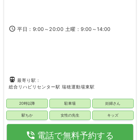
access_time
平日：9:00～20:00 土曜：9:00～14:00
directions_subway
最寄り駅：
総合リハビリセンター駅
瑞穂運動場東駅
20時以降
駐車場
妊婦さん
駅ちか
女性の先生
キッズ
phone_in_talk
電話で無料予約する