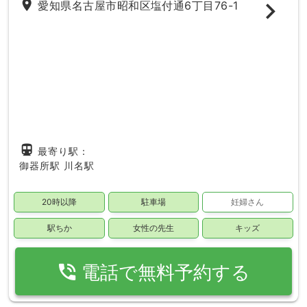
place
愛知県名古屋市昭和区塩付通6丁目76-1
directions_subway
最寄り駅：
御器所駅
川名駅
20時以降
駐車場
妊婦さん
駅ちか
女性の先生
キッズ
phone_in_talk
電話で無料予約する