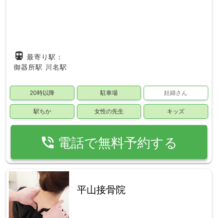
directions_subway
最寄り駅：
御器所駅
川名駅
20時以降
駐車場
妊婦さん
駅ちか
女性の先生
キッズ
phone_in_talk
電話で無料予約する
平山接骨院