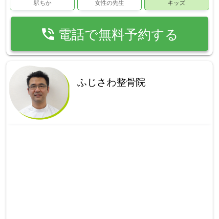
駅ちか
女性の先生
キッズ
phone_in_talk
電話で無料予約する
ふじさわ整骨院