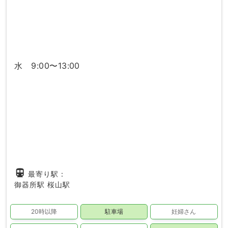
水 9:00〜13:00
directions_subway
最寄り駅：
御器所駅
桜山駅
20時以降
駐車場
妊婦さん