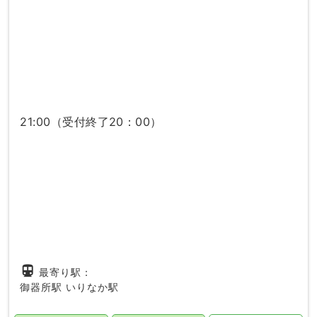
21:00（受付終了20：00）
directions_subway
最寄り駅：
御器所駅
いりなか駅