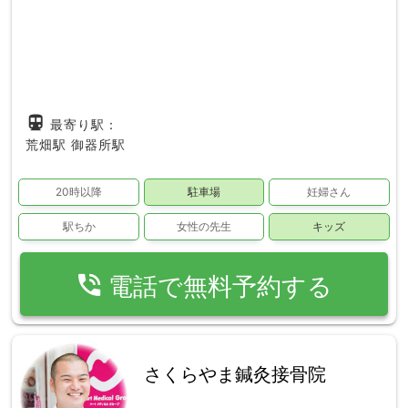
directions_subway
最寄り駅：
荒畑駅
御器所駅
20時以降
駐車場
妊婦さん
駅ちか
女性の先生
キッズ
phone_in_talk
電話で無料予約する
さくらやま鍼灸接骨院