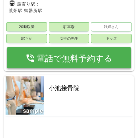
directions_subway
最寄り駅：
荒畑駅
御器所駅
20時以降
駐車場
妊婦さん
駅ちか
女性の先生
キッズ
phone_in_talk
電話で無料予約する
小池接骨院