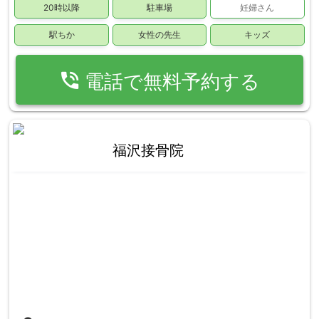
20時以降
駐車場
妊婦さん
駅ちか
女性の先生
キッズ
phone_in_talk
電話で無料予約する
福沢接骨院