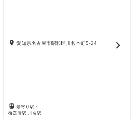
place
愛知県名古屋市昭和区川名本町5-24
directions_subway
最寄り駅：
御器所駅
川名駅
20時以降
駐車場
妊婦さん