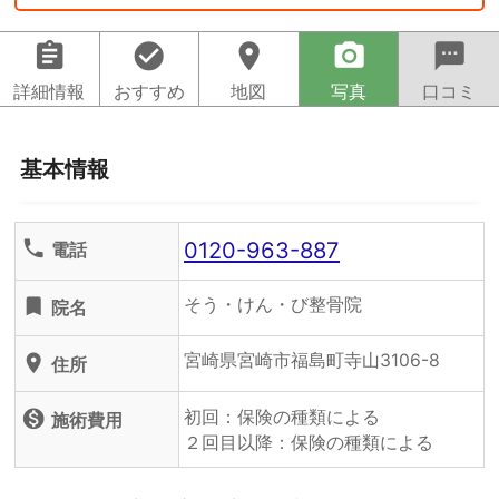
assignment
check_circle
location_on
camera_alt
sms
詳細情報
おすすめ
地図
写真
口コミ
基本情報
0120-963-887
phone
電話
そう・けん・び整骨院
turned_in
院名
宮崎県宮崎市福島町寺山3106-8
location_on
住所
初回：保険の種類による
monetization_on
施術費用
２回目以降：保険の種類による