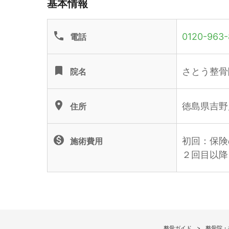
基本情報
phone
0120-963-
電話
turned_in
さとう整骨
院名
location_on
徳島県吉野
住所
monetization_on
初回：保険
施術費用
２回目以降
整骨ガイド
整骨院・