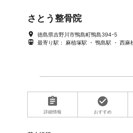
さとう整骨院
place
徳島県吉野川市鴨島町鴨島394-5
directions_subway
最寄り駅： 麻植塚駅 ・ 鴨島駅 ・ 西麻
assignment
check_circle
詳細情報
おすすめ