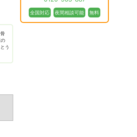
全国対応
夜間相談可能
無料
整骨
駅の
さとう