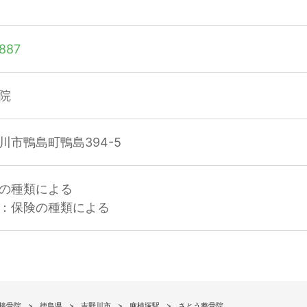
887
院
川市鴨島町鴨島394-5
の種類による
：保険の種類による
接骨院
徳島県
吉野川市
麻植塚駅
さとう整骨院