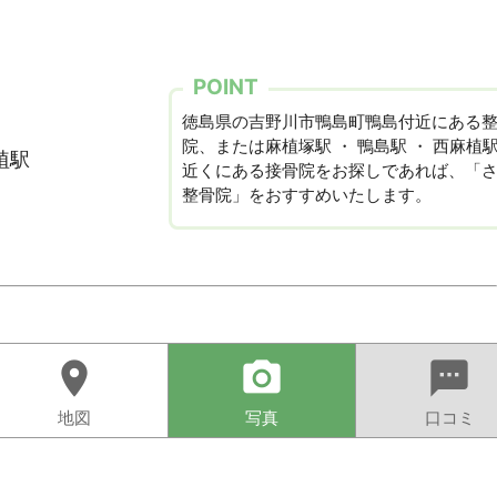
POINT
徳島県の吉野川市鴨島町鴨島付近にある
院、または麻植塚駅 ・ 鴨島駅 ・ 西麻植
植駅
近くにある接骨院をお探しであれば、「
整骨院」をおすすめいたします。
location_on
camera_alt
sms
地図
写真
口コミ