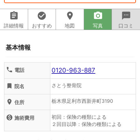
assignment
check_circle
location_on
camera_alt
sms
詳細情報
おすすめ
地図
写真
口コミ
基本情報
0120-963-887
phone
電話
さとう整骨院
turned_in
院名
栃木県足利市西新井町3190
location_on
住所
初回：保険の種類による
monetization_on
施術費用
２回目以降：保険の種類による