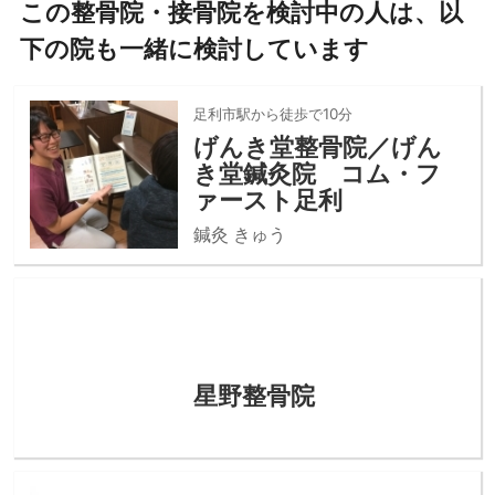
この整骨院・接骨院を検討中の人は、以
下の院も一緒に検討しています
足利市駅から徒歩で10分
げんき堂整骨院／げん
き堂鍼灸院 コム・フ
ァースト足利
鍼灸 きゅう
星野整骨院