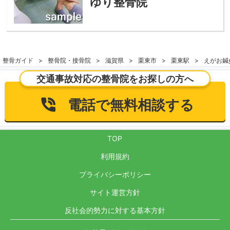
ゆり整骨院
整骨ガイド
整骨院・接骨院
滋賀県
栗東市
栗東駅
えがお鍼
交通事故対応の整骨院をお探しの方へ
電話で無料相談する
TOP
利用規約
プライバシーポリシー
サイト運営方針
反社会的勢力に対する基本方針