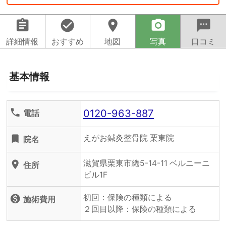
assignment
check_circle
location_on
camera_alt
sms
詳細情報
おすすめ
地図
写真
口コミ
基本情報
0120-963-887
phone
電話
えがお鍼灸整骨院 栗東院
turned_in
院名
滋賀県栗東市綣5-14-11 ベルニーニ
location_on
住所
ビル1F
初回：保険の種類による
monetization_on
施術費用
２回目以降：保険の種類による