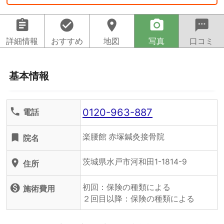
assignment
check_circle
location_on
camera_alt
sms
詳細情報
おすすめ
地図
写真
口コミ
基本情報
0120-963-887
phone
電話
楽腰館 赤塚鍼灸接骨院
turned_in
院名
茨城県水戸市河和田1-1814-9
location_on
住所
初回：保険の種類による
monetization_on
施術費用
２回目以降：保険の種類による