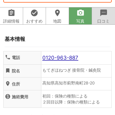
assignment
check_circle
location_on
camera_alt
sms
詳細情報
おすすめ
地図
写真
口コミ
基本情報
0120-963-887
phone
電話
もてぎほねつぎ 接骨院・鍼灸院
turned_in
院名
高知県高知市薊野南町28-20
location_on
住所
初回：保険の種類による
monetization_on
施術費用
２回目以降：保険の種類による