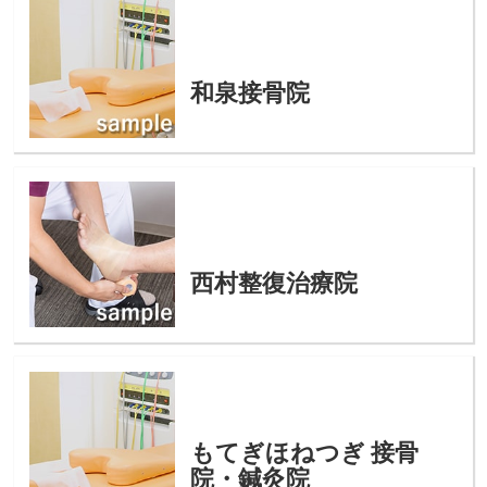
和泉接骨院
西村整復治療院
もてぎほねつぎ 接骨
院・鍼灸院