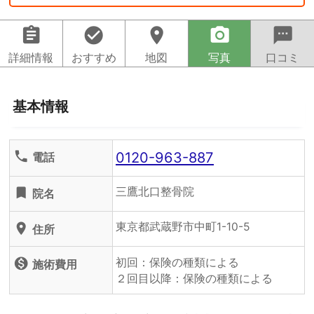
assignment
check_circle
location_on
camera_alt
sms
詳細情報
おすすめ
地図
写真
口コミ
基本情報
0120-963-887
phone
電話
三鷹北口整骨院
turned_in
院名
東京都武蔵野市中町1-10-5
location_on
住所
初回：保険の種類による
monetization_on
施術費用
２回目以降：保険の種類による