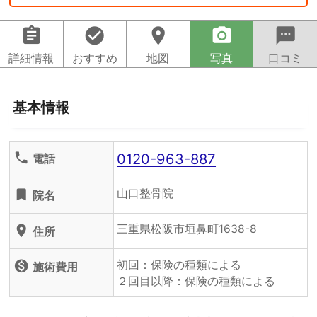
assignment
check_circle
location_on
camera_alt
sms
詳細情報
おすすめ
地図
写真
口コミ
基本情報
0120-963-887
phone
電話
山口整骨院
turned_in
院名
三重県松阪市垣鼻町1638-8
location_on
住所
初回：保険の種類による
monetization_on
施術費用
２回目以降：保険の種類による